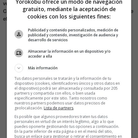
Yorokobu ofrece un modo de navegación
vez más populares, quitándole cuota de mercado al gris.
gratuito, mediante la aceptación de
Cada vez hay más opciones que cuentan con pigmentos de
cookies con los siguientes fines:
efectos para darles intensidad y emoción»
Publicidad y contenido personalizados, medición de
publicidad y contenido, investigación de audiencia y
desarrollo de servicios
Almacenar la información en un dispositivo y/o
acceder a ella
Más información
Tus datos personales se tratarán y la información de tu
dispositivo (cookies, identificadores únicos y otros datos en
el dispositivo) podrá ser almacenada y consultada por 205
partners y compartida con ellos, o bien usada
específicamente por este sitio. Tanto nosotros como
nuestros partners podemos usar datos precisos de
geolocalización.
Lista de partners
.
Es posible que algunos proveedores traten tus datos
personales en virtud de un interés legítimo, algo a lo que
puedes oponerte gestionando tus opciones a continuación.
En la parte inferior de esta página o en el menú del sitio,
busca un enlace para gestionar o retirar el consentimiento en