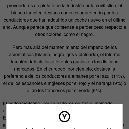
proveedores de pintura en la industria automovilística, el
blanco también destaca como color preferido por los
conductores que han adquirido un coche nuevo en el último
año. Aunque parece que comienza a perder peso respecto a
otros colores, como el negro.
Pero más allá del mantenimiento del imperio de los
acromáticos (blanco, negro, gris y plateado), el informe
también detecta los diferentes gustos en los distintos
mercados. En el europeo, por ejemplo, destaca la
preferencia de los conductores alemanes por el azul (11%),
el de los españoles e ingleses por el rojo y el naranja (9%) o
el de los franceses por el verde (6%).
El norteamericano, por su parte, es quizás el mercado
donde más se aprecia una creciente tendencia que
Elizabeth M. Hoffmann, diseñadora de color de BASF en
aquella región, explica así: «Los tonos más claros son cada