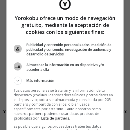
Yorokobu ofrece un modo de navegación
gratuito, mediante la aceptación de
cookies con los siguientes fines:
Publicidad y contenido personalizados, medición de
publicidad y contenido, investigación de audiencia y
desarrollo de servicios
Almacenar la información en un dispositivo y/o
acceder a ella
Más información
Tus datos personales se tratarán y la información de tu
dispositivo (cookies, identificadores únicos y otros datos en
el dispositivo) podrá ser almacenada y consultada por 205
partners y compartida con ellos, o bien usada
específicamente por este sitio. Tanto nosotros como
Y para arrancar, en la dedicatoria, Matt Fraction escribe esto:
nuestros partners podemos usar datos precisos de
geolocalización.
Lista de partners
.
«A cualquiera, en cualquier sitio,
Es posible que algunos proveedores traten tus datos