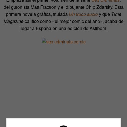
del guionista Matt Fraction y el dibujante Chip Zdarsky. Esta
primera novela gráfica, titulada
Un truco sucio
y que
Time
Magazine
calificó como «el mejor cómic del año», acaba de
llegar a España en una edición de Astiberri.