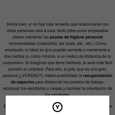
Ahora bien, si no hay más remedio que relacionarse con
otras personas cara a cara, tanto jefes como empleados
deben mantener las
pautas de higiene personal
recomendadas (mascarilla, las toses, etc., etc.). Como
empleado, lo ideal es que puedas sentarte y mantenerte a
dos metros (o, como mínimo, a un metro) de distancia de tu
compañero. Si imaginas que tiene halitosis, te será más fácil
ponerlo en práctica. Para ello, tu jefe, que es una gran
persona (¿VERDAD?), habrá posibilitado la
reorganización
de espacios
para distanciar los puestos de trabajo,
recolocar los escritorios y mesas y cambiar la orientación de
los monitores.
Esa reorganización necesaria para que pueda correr el aire
entre los trabajadores afecta también a zonas como