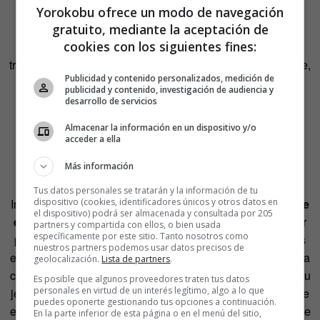
cafeterías o comedores de empresa
. Los que mandan
Yorokobu ofrece un modo de navegación
gratuito, mediante la aceptación de
procurarán que los usuarios puedan sentarse en fila o en
cookies con los siguientes fines:
zigzag. Y si no es posible, colocarán mamparas
transparentes entre las mesas. Los mandados, por su parte,
Publicidad y contenido personalizados, medición de
deben olvidarse de la cháchara y limitarse a zampar y a
publicidad y contenido, investigación de audiencia y
tragar sin más, que allí se va a lo que se va. Y si no les
desarrollo de servicios
queda más remedio que recurrir al diálogo porque su
Almacenar la información en un dispositivo y/o
exquisita educación les impide ser descorteses con sus
acceder a ella
semejantes, se recomienda que se cubran la boca (y no
Más información
hablen con el pozo lleno, que es muy asqueroso).
Tus datos personales se tratarán y la información de tu
dispositivo (cookies, identificadores únicos y otros datos en
Importante:
no hacer cosas que provoquen que la gente
el dispositivo) podrá ser almacenada y consultada por 205
escupa
. Ahí entran costumbres tan comunes en cualquier
partners y compartida con ellos, o bien usada
específicamente por este sitio. Tanto nosotros como
puesto de trabajo como como cantar (¿acaso no lo hacéis
nuestros partners podemos usar datos precisos de
en vuestro curro?) o contar chistes buenos que hagan reír a
geolocalización.
Lista de partners
.
carcajadas. Tampoco tienes que ir provocando la furia de tu
Es posible que algunos proveedores traten tus datos
personales en virtud de un interés legítimo, algo a lo que
jefe, si eres currito, que ya sabemos cómo esputa cuanto te
puedes oponerte gestionando tus opciones a continuación.
echa la peta. Y si estás en el lado opuesto de la balanza de
En la parte inferior de esta página o en el menú del sitio,