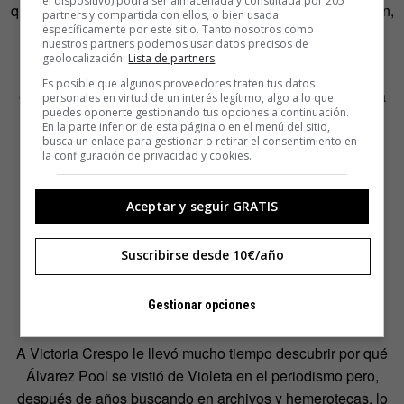
el dispositivo) podrá ser almacenada y consultada por 205
que Galdós, Joaquín Costa, los hermanos Machado, Azorín,
partners y compartida con ellos, o bien usada
específicamente por este sitio. Tanto nosotros como
Valle-Inclán y Baroja.
nuestros partners podemos usar datos precisos de
geolocalización.
Lista de partners
.
Era una mujer de 37 años en una época en la que la
Es posible que algunos proveedores traten tus datos
esperanza de vida rondaba los 40. Era una mujer madura
personales en virtud de un interés legítimo, algo a lo que
puedes oponerte gestionando tus opciones a continuación.
que empezaba ahora la mejor parte de su vida.
En la parte inferior de esta página o en el menú del sitio,
busca un enlace para gestionar o retirar el consentimiento en
la configuración de privacidad y cookies.
Entonces ya era Violeta. No era extraño que las mujeres
usaran seudónimos en sus artículos periodísticos y ella
escogió el nombre de esta flor porque creía que era…
Aceptar y seguir GRATIS
Flor de los humildes,
Suscribirse desde 10€/año
Flor de los que sufren un hondo dolor,
Flor de la que espera la paz de la muerte,
Gestionar opciones
Flor de la que sueña su primer amor.
A Victoria Crespo le llevó mucho tiempo descubrir por qué
Álvarez Pool se vistió de Violeta en el periodismo pero,
después de años buscando en archivos y hemerotecas, lo