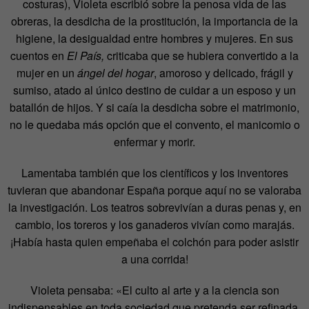
costuras), Violeta escribió sobre la penosa vida de las
obreras, la desdicha de la prostitución, la importancia de la
higiene, la desigualdad entre hombres y mujeres. En sus
cuentos en
El País,
criticaba que se hubiera convertido a la
mujer en un
ángel del hogar
, amoroso y delicado, frágil y
sumiso, atado al único destino de cuidar a un esposo y un
batallón de hijos. Y si caía la desdicha sobre el matrimonio,
no le quedaba más opción que el convento, el manicomio o
enfermar y morir.
Lamentaba también que los científicos y los inventores
tuvieran que abandonar España porque aquí no se valoraba
la investigación. Los teatros sobrevivían a duras penas y, en
cambio, los toreros y los ganaderos vivían como marajás.
¡Había hasta quien empeñaba el colchón para poder asistir
a una corrida!
Violeta pensaba: «El culto al arte y a la ciencia son
indispensables en toda sociedad que pretenda ser refinada,