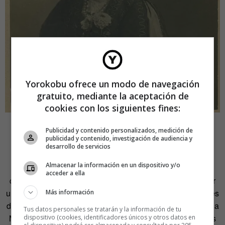
Yorokobu ofrece un modo de navegación
gratuito, mediante la aceptación de
cookies con los siguientes fines:
La partida: Madrid
Publicidad y contenido personalizados, medición de
publicidad y contenido, investigación de audiencia y
desarrollo de servicios
Apuntó el destino hacia un nuevo lugar en 1904. El
Almacenar la información en un dispositivo y/o
periodista Miguel Tato Amat la ayudó a conseguir una
acceder a ella
colaboración en
El País
, el periódico fundado en 1887 por
un matemático amigo de Zorrilla, uno de los grandes líderes
Más información
del republicanismo español: Antonio Catena. Esto la llevó a
Tus datos personales se tratarán y la información de tu
Madrid con sus dos hijos y a firmar en las mismas páginas
dispositivo (cookies, identificadores únicos y otros datos en