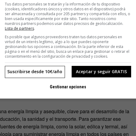
Tus datos personales se tratarán y la información de tu dispositivo
(cookies, identificadores únicos y otros datos en el dispositivo) podrá
ser almacenada y consultada por 205 partners y compartida con ellos, o
bien usada específicamente por este sitio. Tanto nosotros como
nuestros partners podemos usar datos precisos de geolocalización.
Lista de partners
.
Es posible que algunos proveedores traten tus datos personales en
virtud de un interés legítimo, algo a lo que puedes oponerte
gestionando tus opciones a continuación. En la parte inferior de esta
página o en el menú del sitio, busca un enlace para gestionar o retirar el
consentimiento en la configuración de privacidad y cookies.
Suscribirse desde 10€/año
Aceptar y seguir GRATIS
ctricidad aún no es universal. De hecho, se estima que 733
Gestionar opciones
pecialmente aquellas que se encuentran en áreas rurales
a energía limpia y asequible, clave para el desarrollo de la
ducación, la sanidad y el transporte. Para garantizar ese
uentes de energía limpia, como la solar, eólica y termal, así
ología para suministrar energía limpia en todos los países en