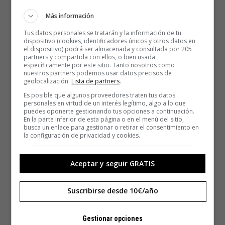
Más información
Tus datos personales se tratarán y la información de tu
dispositivo (cookies, identificadores únicos y otros datos en
el dispositivo) podrá ser almacenada y consultada por 205
partners y compartida con ellos, o bien usada
específicamente por este sitio. Tanto nosotros como
nuestros partners podemos usar datos precisos de
geolocalización.
Lista de partners
.
Es posible que algunos proveedores traten tus datos
personales en virtud de un interés legítimo, algo a lo que
puedes oponerte gestionando tus opciones a continuación.
En la parte inferior de esta página o en el menú del sitio,
Converse Skid Grip Oxford homenajean al poema de las
busca un enlace para gestionar o retirar el consentimiento en
curvas en la zapatilla de la derecha (abajo).
la configuración de privacidad y cookies.
Aceptar y seguir GRATIS
Suscribirse desde 10€/año
Gestionar opciones