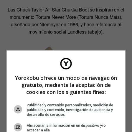
Las Chuck Taylor All Star Chukka Boot se inspiran en el
monumento Torture Never More (Tortura Nunca Mais),
diseñado por Niemeyer en 1986, y hace referencia al
movimiento social Landless (abajo).
Yorokobu ofrece un modo de navegación
gratuito, mediante la aceptación de
cookies con los siguientes fines:
Publicidad y contenido personalizados, medición de
publicidad y contenido, investigación de audiencia y
desarrollo de servicios
Otra alusión a las curvas rojas. Las Chuck Taylor All Star
Almacenar la información en un dispositivo y/o
Oxford (abajo).
acceder a ella