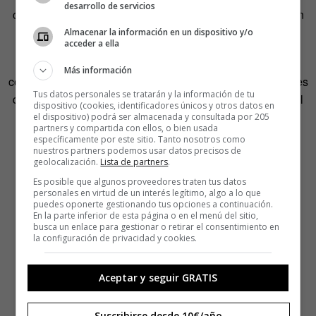
desarrollo de servicios
conflictos y situaciones conflictivas y de esa forma puedan
ser capaces de encontrar sus posibles soluciones.
Almacenar la información en un dispositivo y/o
acceder a ella
Dinámicas de juego con Lego para fomentar la
Más información
comunicación y la creatividad serán otras de las actividades
Tus datos personales se tratarán y la información de tu
que se desarrollarán en el taller que se celebrará del 25 al
dispositivo (cookies, identificadores únicos y otros datos en
29 de junio.
el dispositivo) podrá ser almacenada y consultada por 205
partners y compartida con ellos, o bien usada
específicamente por este sitio. Tanto nosotros como
nuestros partners podemos usar datos precisos de
geolocalización.
Lista de partners
.
Es posible que algunos proveedores traten tus datos
personales en virtud de un interés legítimo, algo a lo que
puedes oponerte gestionando tus opciones a continuación.
En la parte inferior de esta página o en el menú del sitio,
busca un enlace para gestionar o retirar el consentimiento en
la configuración de privacidad y cookies.
Aceptar y seguir GRATIS
Suscribirse desde 10€/año