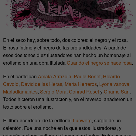
En el sexo hay, sobre todo, dos colores: el negro y el rosa.
El rosa íntimo y el negro de las profundidades. A partir de
esos dos tonos diez ilustradores han hecho un homenaje al
erotismo en una obra titulada
Cuando el negro se hace rosa
.
En él participan
Amaia Arrazola
,
Paula Bonet
,
Ricardo
Cavolo
,
David de las Heras
,
Maria Herreros
,
LyonaIvanova
,
Mariadiamantes
,
Sergio Mora
,
Conrad Roset
y
Chamo San
.
Todos hicieron una ilustración y, en el reverso, añadieron un
texto sobre el erotismo.
El libro-acordeón, de la editorial
Lunwerg
, surgió de un
calentón. Fue una noche en la que estos ilustradores, y
además amigos, salieron a tomar algo juntos. Entre cerveza