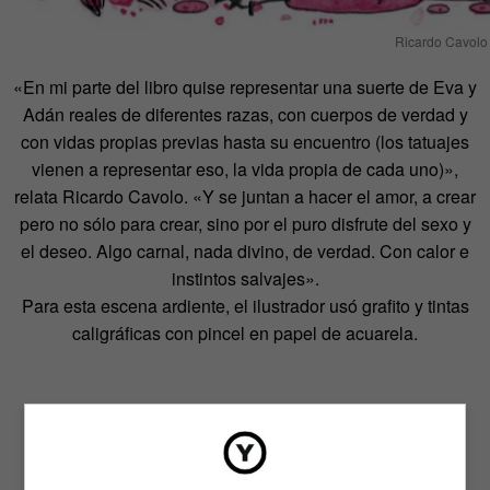
Ricardo Cavolo
«En mi parte del libro quise representar una suerte de Eva y
Adán reales de diferentes razas, con cuerpos de verdad y
con vidas propias previas hasta su encuentro (los tatuajes
vienen a representar eso, la vida propia de cada uno)»,
relata Ricardo Cavolo. «Y se juntan a hacer el amor, a crear
pero no sólo para crear, sino por el puro disfrute del sexo y
el deseo. Algo carnal, nada divino, de verdad. Con calor e
instintos salvajes».
Para esta escena ardiente, el ilustrador usó grafito y tintas
caligráficas con pincel en papel de acuarela.