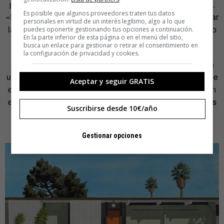
perfecta, la proyecta sobre el lienzo y empieza a dibujarla.
Es posible que algunos proveedores traten tus datos
«Esto me da un cierto grado de precisión a la hora de captar
personales en virtud de un interés legítimo, algo a lo que
las proporciones adecuadas (es especialmente útil cuando
puedes oponerte gestionando tus opciones a continuación.
En la parte inferior de esta página o en el menú del sitio,
se renderizan coches)», explica.
busca un enlace para gestionar o retirar el consentimiento en
la configuración de privacidad y cookies.
Acabado ese proceso, empieza a pintar comenzando con
una capa base de colores algo apagados, solo centrándose
Aceptar y seguir GRATIS
en los valores correctos. Capa a capa «llego a un punto en
el que si voy más lejos solo estropearé el cuadro. Después
Suscribirse desde 10€/año
de un tiempo, barnizo y enmarco la pieza, y ya está lista
para su exhibición».
Gestionar opciones