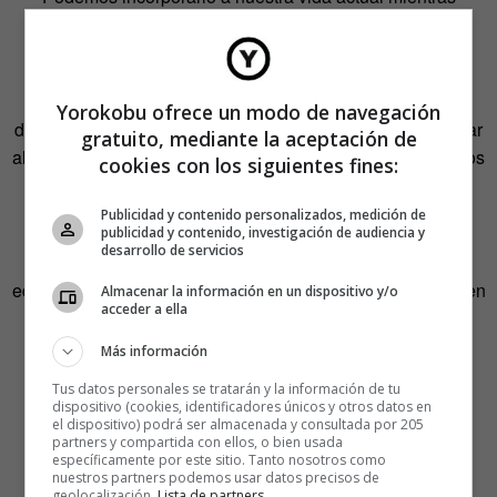
innovamos y traemos la última tecnología para que la
sociedad avance».
Con ese convencimiento de rescatar del olvido y la
Yorokobu ofrece un modo de navegación
destrucción aquel estilo de vida y de arquitectura para crear
gratuito, mediante la aceptación de
algo nuevo desde su base, Heller explora las calles de esos
cookies con los siguientes fines:
suburbios de Palm Springs cámara en mano, algo que le
permite salir del estudio y divertirse.
Publicidad y contenido personalizados, medición de
publicidad y contenido, investigación de audiencia y
desarrollo de servicios
Recorre las calles y fotografía vecindarios, casas,
edificios… Unas veces lleva alguna idea predeterminada en
Almacenar la información en un dispositivo y/o
acceder a ella
la cabeza de lo que está buscando y acude a lugares y
zonas concretas. Otras, simplemente pasea, observa,
Más información
fotografía y documenta.
Tus datos personales se tratarán y la información de tu
dispositivo (cookies, identificadores únicos y otros datos en
Luego pasa esas fotos al ordenador y edita las imágenes
el dispositivo) podrá ser almacenada y consultada por 205
partners y compartida con ellos, o bien usada
que ha captado. Ajusta su composición, edita objetos
específicamente por este sitio. Tanto nosotros como
superfluos, ajusta colores… Cuando da con la imagen
nuestros partners podemos usar datos precisos de
geolocalización.
Lista de partners
.