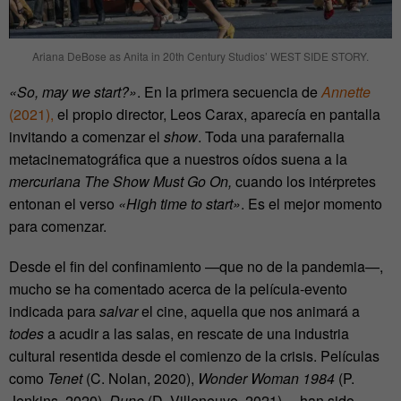
Ariana DeBose as Anita in 20th Century Studios’ WEST SIDE STORY.
«So, may we start?»
. En la primera secuencia de
Annette
(2021),
el propio director, Leos Carax, aparecía en pantalla
invitando a comenzar el
show
. Toda una parafernalia
metacinematográfica que a nuestros oídos suena a la
mercuriana
The
Show Must Go On,
cuando los intérpretes
entonan el verso
«High time to start»
. Es el mejor momento
para comenzar.
Desde el fin del confinamiento —que no de la pandemia—,
mucho se ha comentado acerca de la película-evento
indicada para
salvar
el cine, aquella que nos animará a
todes
a acudir a las salas, en rescate de una industria
cultural resentida desde el comienzo de la crisis. Películas
como
Tenet
(C. Nolan, 2020),
Wonder Woman 1984
(P.
Jenkins, 2020),
Dune
(D. Villeneuve, 2021)… han sido