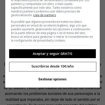
el dispositivo) podrá ser almacenada y consultada por 205
partners y compartida con ellos, o bien usada
específicamente por este sitio. Tanto nosotros como
nuestros partners podemos usar datos precisos de
geolocalización.
Lista de partners
.
Es posible que algunos proveedores traten tus datos
personales en virtud de un interés legítimo, algo a lo que
puedes oponerte gestionando tus opciones a continuación.
En la parte inferior de esta página o en el menú del sitio,
busca un enlace para gestionar o retirar el consentimiento en
la configuración de privacidad y cookies.
Aceptar y seguir GRATIS
De pronto, al público dejó de interesarle que la realidad de
Suscribirse desde 10€/año
aquellas películas se pareciese tan poco a la suya y que
sus guiones repitiesen la misma fórmula una y otra vez. Los
Gestionar opciones
estudios de Warner Brothers, por su parte, lanzaron
La calle
42
(L. Bacon, 1933), que trataba de solventar las distancias
acercando los problemas sociales de sus personajes a la
realidad que imperaba, sin dejar de lado el sentido por el