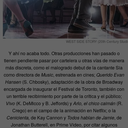
WEST SIDE STORY (20th Century Studi
Y ahí no acaba todo. Otras producciones han pasado o
tienen pendiente pasar por cartelera u otras vías de manera
más discreta, como el malogrado debut de la cantante Sia
como directora de
Music
, estrenada en cines;
Querido Evan
Hansen
(S. Chbosky), adaptación de la obra de Broadway
encargada de inaugurar el Festival de Toronto, también con
un terrible recibimiento por parte de la crítica y el público;
Vivo
(K. DeMicco y B. Jeffords) y
Arlo, el chico caimán
(R.
Crego) en el campo de la animación en Netflix; o la
Cenicienta,
de Kay Cannon y
Todos hablan de Jamie
, de
Jonathan Butterell, en Prime Video, por citar algunos