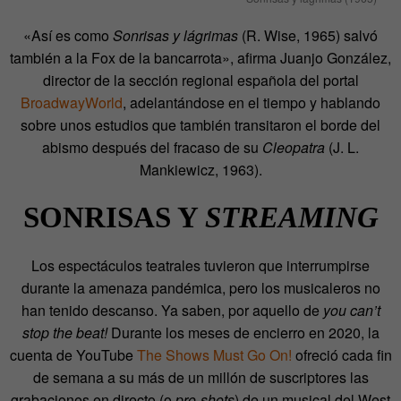
«Así es como
Sonrisas y lágrimas
(R. Wise, 1965) salvó
también a la Fox de la bancarrota», afirma Juanjo González,
director de la sección regional española del portal
BroadwayWorld
, adelantándose en el tiempo y hablando
sobre unos estudios que también transitaron el borde del
abismo después del fracaso de su
Cleopatra
(J. L.
Mankiewicz, 1963).
SONRISAS Y
STREAMING
Los espectáculos teatrales tuvieron que interrumpirse
durante la amenaza pandémica, pero los musicaleros no
han tenido descanso. Ya saben, por aquello de
you can’t
stop the beat!
Durante los meses de encierro en 2020, la
cuenta de YouTube
The Shows Must Go On!
ofreció cada fin
de semana a su más de un millón de suscriptores las
grabaciones en directo (o
pro-shots
) de un musical del West