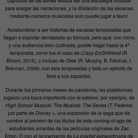
capítulos de las series resulta ser una estrategia infalible
para alargar las narraciones, y la dilatación de las escenas
mediante números musicales solo puede jugar a favor.
Acostumbran a ser historias de escasas temporadas que
llegan a explotar demasiado su fórmula, pero que, con mimo
y una audiencia bien cultivada, puede llegar hasta la 4ª
temporada, como fue el caso de
Crazy ExGirlfriend
(R.
Bloom, 2015), o incluso de
Glee
(R. Murphy, B. Falchuk, I.
Brennan, 2009), con seis temporadas y todo un ejército de
fans a sus espaldas.
Durante los primeros meses de pandemia, las plataformas
jugaron una baza importante con el estreno, por ejemplo, de
High School Musical: The Musical: The Series
(T. Federle)
por parte de Disney +, una expansión de la saga que da
nombre al primero de los títulos de este
coming-of-age
de
estudiantes amantes de las películas originales de Zac
Efron. O con el lanzamiento de
La playlist extraordinaria de