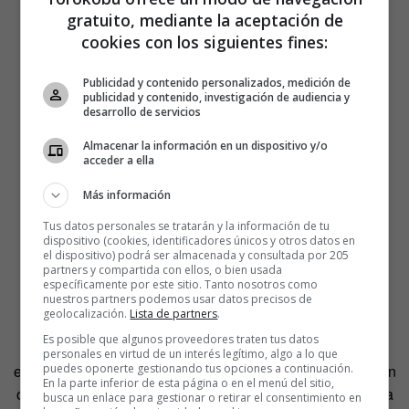
gratuito, mediante la aceptación de
cookies con los siguientes fines:
Publicidad y contenido personalizados, medición de
publicidad y contenido, investigación de audiencia y
desarrollo de servicios
Almacenar la información en un dispositivo y/o
acceder a ella
Más información
Tus datos personales se tratarán y la información de tu
dispositivo (cookies, identificadores únicos y otros datos en
el dispositivo) podrá ser almacenada y consultada por 205
partners y compartida con ellos, o bien usada
específicamente por este sitio. Tanto nosotros como
nuestros partners podemos usar datos precisos de
geolocalización.
Lista de partners
.
Al principio sólo eran cinco, pero ahora más de mil
Es posible que algunos proveedores traten tus datos
quinientas se alojan en paredes de todo el mundo,
personales en virtud de un interés legítimo, algo a lo que
puedes oponerte gestionando tus opciones a continuación.
esperando a que alguien recoja los archivos que contienen
En la parte inferior de esta página o en el menú del sitio,
o deje los suyos propios. Hay incluso una en una botella a
busca un enlace para gestionar o retirar el consentimiento en