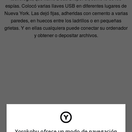
espías. Colocó varias llaves USB en diferentes lugares de
Nueva York. Las dejó fijas, adheridas con cemento a varias
paredes, en huecos entre los ladrillos o en pequeñas
grietas. Y en ellas cualquiera puede conectar su ordenador
y obtener o depositar archivos.
Yorokobu ofrece un modo de navegación