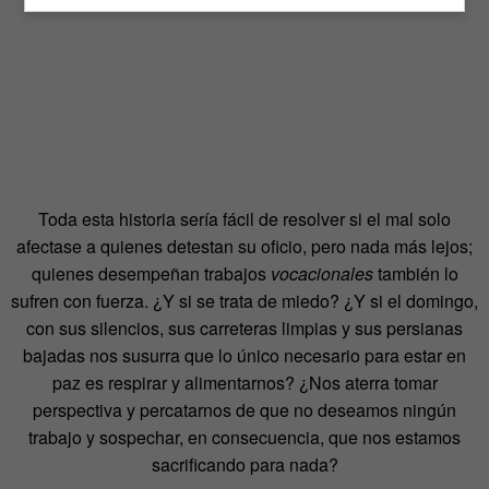
Toda esta historia sería fácil de resolver si el mal solo
afectase a quienes detestan su oficio, pero nada más lejos;
quienes desempeñan trabajos
vocacionales
también lo
sufren con fuerza. ¿Y si se trata de miedo? ¿Y si el domingo,
con sus silencios, sus carreteras limpias y sus persianas
bajadas nos susurra que lo único necesario para estar en
paz es respirar y alimentarnos? ¿Nos aterra tomar
perspectiva y percatarnos de que no deseamos ningún
trabajo y sospechar, en consecuencia, que nos estamos
sacrificando para nada?