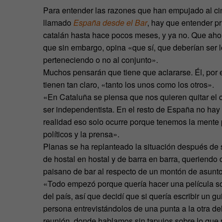
Para entender las razones que han empujado al ci
llamado
España desde el Bar
, hay que entender p
catalán hasta hace pocos meses, y ya no. Que ahor
que sin embargo, opina «que sí, que deberían ser l
perteneciendo o no al conjunto».
Muchos pensarán que tiene que aclararse. Él, por e
tienen tan claro, «tanto los unos como los otros».
«En Cataluña se piensa que nos quieren quitar el 
ser independentista. En el resto de España no ha
realidad eso solo ocurre porque tenemos la mente
políticos y la prensa».
Planas se ha replanteado la situación después de s
de hostal en hostal y de barra en barra, queriendo
paisano de bar al respecto de un montón de asunto
«Todo empezó porque quería hacer una película sob
del país, así que decidí que si quería escribir un 
persona entrevistándolos de una punta a la otra del 
reunión, donde hablamos sin tapujos sobre lo que