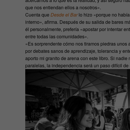
acercarnos a lo que es la realidad, y así́ seguro 
que nos entiendan ellos a nosotros».
Cuenta que
Desde el Bar
lo hizo «porque no había
interno», afirma. Después de su salida de bares m
él personalmente, prefería «apostar por intentar en
entre todas las comunidades».
«Es sorprendente cómo nos tiramos piedras unos a 
por debates sanos de aprendizaje, tolerancia y en
aporto mi granito de arena con este libro. Si nad
paralelas, la independencia será un paso difícil de 