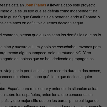
neasta catalán
Joan Planas
a llevar a cabo este proyecto
rimero que es un tipo que se definía como independentista
a le gustaría que Cataluña siga perteneciendo a España, y
os catalanes en definitiva quienes decidan seguir
l contrario, piensa que quizás sean los demás los que no lo
catalán y nuestra cultura y solo se escuchaban razones para
y argumento alguno tampoco, solo un rotundo NO. Y en
 plagada de tópicos que se han dedicado a propagar los
u viaje por la península, la que recorrió durante dos meses,
 conocer de primera mano qué tiene que decir cualquier
s.
re España para reflexionar y entender la situación actual
guion sobre los españoles, antes tenía que conocerlos en
país, y qué mejor sitio que en los bares, principal lugar de
 pensamos y sentimos», cuenta los orígenes de este proyecto