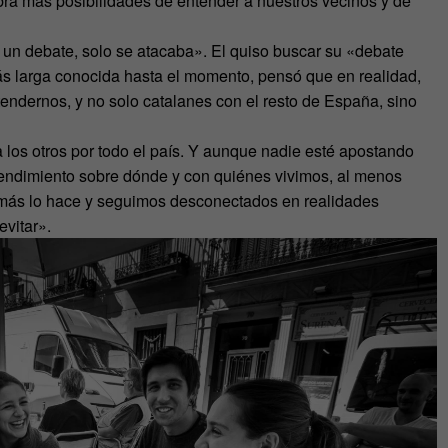
habrá más posibilidades de entender a nuestros vecinos y de
 un debate, solo se atacaba». El quiso buscar su «debate
ás larga conocida hasta el momento, pensó que en realidad,
tendernos, y no solo catalanes con el resto de España, sino
los otros por todo el país. Y aunque nadie esté apostando
tendimiento sobre dónde y con quiénes vivimos, al menos
ie más lo hace y seguimos desconectados en realidades
evitar».