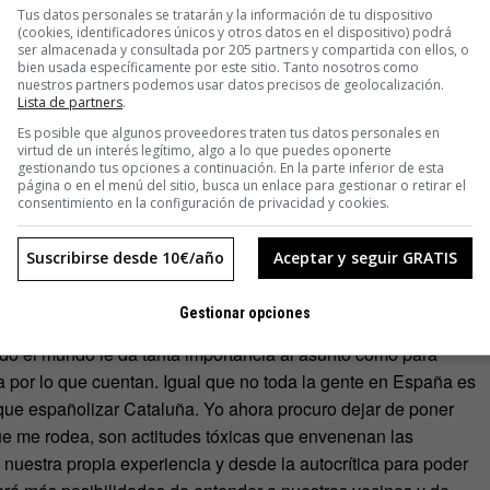
Tus datos personales se tratarán y la información de tu dispositivo
(cookies, identificadores únicos y otros datos en el dispositivo) podrá
ser almacenada y consultada por 205 partners y compartida con ellos, o
bien usada específicamente por este sitio. Tanto nosotros como
rial con una campaña de
crowdfunding
con la intención de
nuestros partners podemos usar datos precisos de geolocalización.
Lista de partners
.
udadanos de otros sitios, que la mayoría de veces ni piensan
Es posible que algunos proveedores traten tus datos personales en
virtud de un interés legítimo, algo a lo que puedes oponerte
e le dieron el material y un cambio de mentalidad radical. Aun
gestionando tus opciones a continuación. En la parte inferior de esta
página o en el menú del sitio, busca un enlace para gestionar o retirar el
e puede dar como a él, que estaba seguro que iba a votar por el
consentimiento en la configuración de privacidad y cookies.
ortalecer las razones por las que quiere ser aún más
se han molestado jamás en escuchar lo que opinan los
Suscribirse desde 10€/año
Aceptar y seguir GRATIS
e independentismo sino que toca palos como la «política, la
s muchos».
Gestionar opciones
 ahora bromea con sus amigos que están a favor sobre su
o el mundo le da tanta importancia al asunto como para
a por lo que cuentan. Igual que no toda la gente en España es
 que españolizar Cataluña. Yo ahora procuro dejar de poner
 que me rodea, son actitudes tóxicas que envenenan las
nuestra propia experiencia y desde la autocrítica para poder