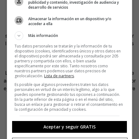
publicidad y contenido, investigación de audiencia y
desarrollo de servicios
Tenemos el privilegio de vivir en un país donde lo de
Almacenar la información en un dispositivo y/o
satisfacer nuestras necesidades fisiológicas en nuestras
acceder a ella
casas viene de serie. Pero el problema surge cuando
salimos de ellas y las ganas de plantar un pino o de aliviar
Más información
la vejiga
te pillan en la calle
. Ahí la cosa se pone algo más
Tus datos personales se tratarán y la información de tu
fea y complicada, por eso la importancia de los baños
dispositivo (cookies, identificadores únicos y otros datos en
el dispositivo) podrá ser almacenada y consultada por 205
públicos.
partners y compartida con ellos, o bien usada
específicamente por este sitio. Tanto nosotros como
nuestros partners podemos usar datos precisos de
Lo de mear en la calle no solo es una marranada, sino que
geolocalización.
Lista de partners
.
además puede afectar seriamente al bolsillo. En Madrid, por
Es posible que algunos proveedores traten tus datos
ejemplo, las multas por orinar en la vía pública oscilan entre
personales en virtud de un interés legítimo, algo a lo que
puedes oponerte gestionando tus opciones a continuación.
los 751 euros y los 1.500, si se es reincidente. Mejor
En la parte inferior de esta página o en el menú del sitio,
aguantarse hasta encontrar un lavabo que presumir de
busca un enlace para gestionar o retirar el consentimiento en
la configuración de privacidad y cookies.
haber hecho la meada más cara de tu vida.
Aceptar y seguir GRATIS