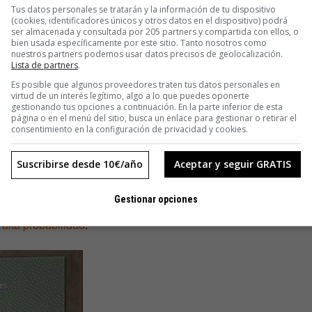
és de 7,9% y duraron 10 años. Pullman realizó la misma
Tus datos personales se tratarán y la información de tu dispositivo
(cookies, identificadores únicos y otros datos en el dispositivo) podrá
 Isley Brothers y James Brown, pero
Moody’s bajó su
ser almacenada y consultada por 205 partners y compartida con ellos, o
o las ventas de álbumes comenzaron a caer por el auge de
bien usada específicamente por este sitio. Tanto nosotros como
nuestros partners podemos usar datos precisos de geolocalización.
Lista de partners
.
Es posible que algunos proveedores traten tus datos personales en
virtud de un interés legítimo, algo a lo que puedes oponerte
gestionando tus opciones a continuación. En la parte inferior de esta
página o en el menú del sitio, busca un enlace para gestionar o retirar el
consentimiento en la configuración de privacidad y cookies.
eran más que adelantos por un producto futuro, como un
secha y se vendía el derecho a adquirirla, pudiendo invertir
Suscribirse desde 10€/año
Aceptar y seguir GRATIS
forma actual, hay derivados de cosas muy raras, incluidas la
 mercancía, sino la posibilidad de que el tiempo cause
Gestionar opciones
ue cubre una posibilidad escasa de alta riesgo,
derivado de
alta probabilidad
.