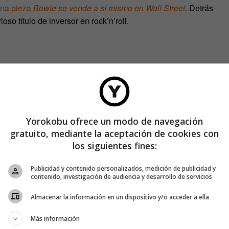
na pieza
Bowie se vende a sí mismo en Wall Street
. Detrás
so título de inversor en rock’n’roll.
Yorokobu ofrece un modo de navegación
gratuito, mediante la aceptación de cookies con
los siguientes fines:
Publicidad y contenido personalizados, medición de publicidad y
contenido, investigación de audiencia y desarrollo de servicios
 millones de dólares de 1997 por los royalties de toda la
Almacenar la información en un dispositivo y/o acceder a ella
incluyen clásicos como
Space Oddity
,
The Rise and Fall of
Más información
o The Man Who Sold the World
. Según el diccionario