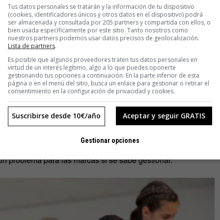
Tus datos personales se tratarán y la información de tu dispositivo
e recurrir al alfabeto griego para buscarle nombre, engloba a
(cookies, identificadores únicos y otros datos en el dispositivo) podrá
ser almacenada y consultada por 205 partners y compartida con ellos, o
 Para ellos,
la tecnología no es solo una herramienta, sino
bien usada específicamente por este sitio. Tanto nosotros como
que describirlos en cuanto a carácter, podría decirse que son
nuestros partners podemos usar datos precisos de geolocalización.
Lista de partners
.
 exigentes
.
Es posible que algunos proveedores traten tus datos personales en
virtud de un interés legítimo, algo a lo que puedes oponerte
orto y personalizado —explica el director de TMKF—. A
gestionando tus opciones a continuación. En la parte inferior de esta
página o en el menú del sitio, busca un enlace para gestionar o retirar el
ca, lo suyo es el algoritmo desde la cuna».
consentimiento en la configuración de privacidad y cookies.
 una
generación contradictoria
. Por un lado, están
muy
Suscribirse desde 10€/año
Aceptar y seguir GRATIS
 exigen ese mismo interés y cuidado a las marcas. Pero, por
mas digitales
, ignorando el enorme consumo energético de
Gestionar opciones
laneta. Sin embargo, en opinión de Miguel González-Durán,
un problema para las marcas si se sabe gestionar.