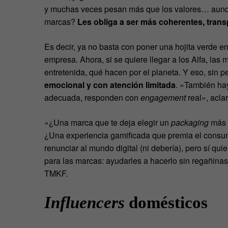
y muchas veces pesan más que los valores… aunque
marcas?
Les obliga a ser más coherentes, tran
Es decir, ya no basta con poner una hojita verde 
empresa. Ahora, si se quiere llegar a los Alfa, las
entretenida, qué hacen por el planeta. Y eso, sin p
emocional y con atención limitada
. «También hay
adecuada, responden con
engagement
real», acla
«¿Una marca que te deja elegir un
packaging
más 
¿Una experiencia gamificada que premia el consumo
renunciar al mundo digital (ni debería), pero sí qui
para las marcas: ayudarles a hacerlo sin regañinas, 
TMKF.
Influencers
domésticos