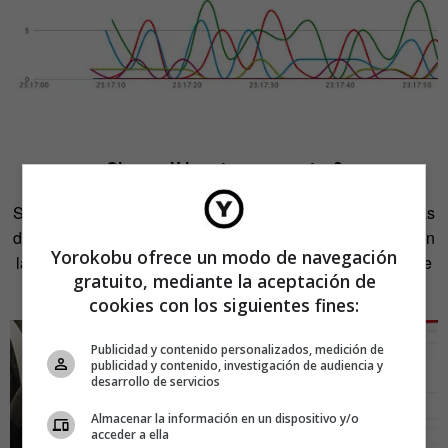
Cinco: ¿Y las otras encuestas?
Según
este reportaje de elpais.com
, mientras las encuestas
del ‘mundo real’ coinciden en señalar un claro vencedor, en
Yorokobu ofrece un modo de navegación
las redes sociales la cosa no está tan clara: los equipos de
gratuito, mediante la aceptación de
PSOE y PP empatan en la gestión de su imagen online.
cookies con los siguientes fines:
Publicidad y contenido personalizados, medición de
publicidad y contenido, investigación de audiencia y
desarrollo de servicios
Almacenar la información en un dispositivo y/o
acceder a ella