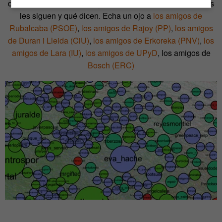
de los políticos en Twitter y, fundamentalmente, de quiénes
les siguen y qué dicen. Echa un ojo a
los amigos de
Rubalcaba (PSOE)
,
los amigos de Rajoy (PP)
,
los amigos
de Duran i Lleida (CiU)
,
los amigos de Erkoreka (PNV)
,
los
amigos de Lara (IU)
,
los amigos de UPyD
, los amigos de
Bosch (ERC)