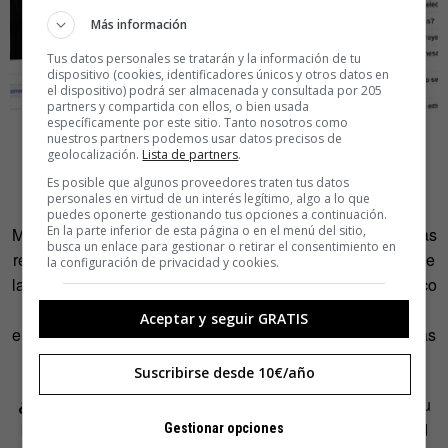
Más información
Tus datos personales se tratarán y la información de tu
dispositivo (cookies, identificadores únicos y otros datos en
el dispositivo) podrá ser almacenada y consultada por 205
partners y compartida con ellos, o bien usada
específicamente por este sitio. Tanto nosotros como
nuestros partners podemos usar datos precisos de
geolocalización.
Lista de partners
.
Es posible que algunos proveedores traten tus datos
Seis: ¿Tienen amigos en las redes?
personales en virtud de un interés legítimo, algo a lo que
puedes oponerte gestionando tus opciones a continuación.
En la parte inferior de esta página o en el menú del sitio,
Muchos políticos -la mayoría de hecho- parecen estar en las
busca un enlace para gestionar o retirar el consentimiento en
redes porque toca, porque tienen que estar, no tanto porque
la configuración de privacidad y cookies.
las usen de normal o sepan de qué van. Es muy sintomático
que las cuentas y perfiles las manejen los equipos
Aceptar y seguir GRATIS
electorales de los candidatos y no ellos mismos, cuando las
redes deberían servir para acercarse a su electorado
.
Suscribirse desde 10€/año
¿Y les sirve de algo?
Carlos Guadián ha estudiado en su
blog K-Government sesudos seguimientos de la actividad
Gestionar opciones