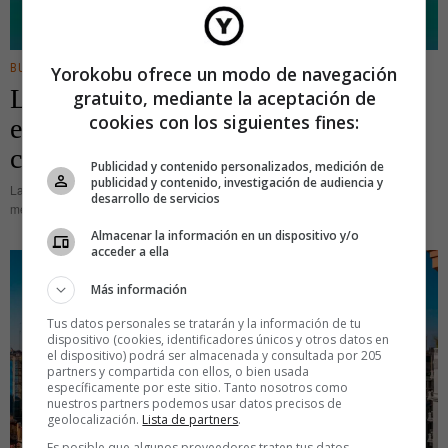
BUSINESS
Yorokobu ofrece un modo de navegación
La industria tecnológica ante el
gratuito, mediante la aceptación de
cookies con los siguientes fines:
espejo: ¿burbuja, crisis, reajuste o
corrección?
Publicidad y contenido personalizados, medición de
publicidad y contenido, investigación de audiencia y
La mejor forma de equivocarse con la hora es tener más de un reloj. Y más o
desarrollo de servicios
menos eso es lo que está sucediendo en el sector de la tecnología, que ha
Almacenar la información en un dispositivo y/o
acceder a ella
Más información
Tus datos personales se tratarán y la información de tu
dispositivo (cookies, identificadores únicos y otros datos en
el dispositivo) podrá ser almacenada y consultada por 205
partners y compartida con ellos, o bien usada
específicamente por este sitio. Tanto nosotros como
nuestros partners podemos usar datos precisos de
geolocalización.
Lista de partners
.
Es posible que algunos proveedores traten tus datos