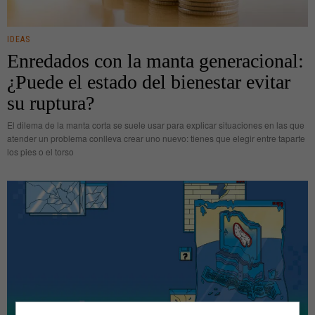
IDEAS
Enredados con la manta generacional:
¿Puede el estado del bienestar evitar
su ruptura?
El dilema de la manta corta se suele usar para explicar situaciones en las que
atender un problema conlleva crear uno nuevo: tienes que elegir entre taparte
los pies o el torso