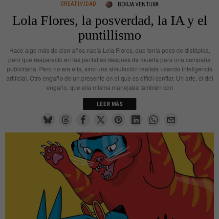
CREATIVIDAD
BORJA VENTURA
Lola Flores, la posverdad, la IA y el
puntillismo
Hace algo más de cien años nacía Lola Flores, que tenía poco de distópica,
pero que reapareció en las pantallas después de muerta para una campaña
publicitaria. Pero no era ella, sino una simulación realista usando inteligencia
artificial. Otro engaño de un presente en el que es difícil confiar. Un arte, el del
engaño, que ella misma manejaba también con
LEER MÁS