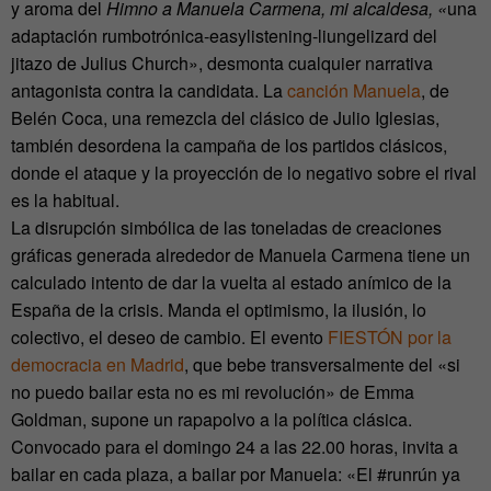
y aroma del
Himno a Manuela Carmena, mi alcaldesa, «
una
adaptación rumbotrónica-easylistening-
liungelizard del
jitazo de Julius Church», desmonta cualquier narrativa
antagonista contra la candidata. La
canción Manuela
, de
Belén Coca, una remezcla del clásico de Julio Iglesias,
también desordena la campaña de los partidos clásicos,
donde el ataque y la proyección de lo negativo sobre el rival
es la habitual.
La disrupción simbólica de las toneladas de creaciones
gráficas generada alrededor de Manuela Carmena tiene un
calculado intento de dar la vuelta al estado anímico de la
España de la crisis. Manda el optimismo, la ilusión, lo
colectivo, el deseo de cambio. El evento
FIESTÓN por la
democracia en Madrid
, que bebe transversalmente del «si
no puedo bailar esta no es mi revolución» de Emma
Goldman, supone un rapapolvo a la política clásica.
Convocado para el domingo 24 a las 22.00 horas, invita a
bailar en cada plaza, a bailar por Manuela: «El #runrún ya