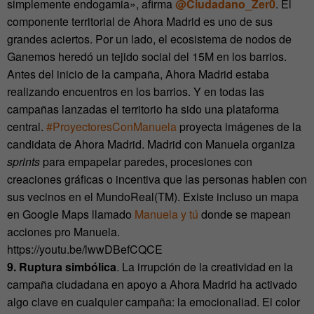
simplemente endogamia», afirma
@Ciudadano_Zer0
. El
componente territorial de Ahora Madrid es uno de sus
grandes aciertos. Por un lado, el ecosistema de nodos de
Ganemos heredó un tejido social del 15M en los barrios.
Antes del inicio de la campaña, Ahora Madrid estaba
realizando encuentros en los barrios. Y en todas las
campañas lanzadas el territorio ha sido una plataforma
central.
#ProyectoresConManuela
proyecta imágenes de la
candidata de Ahora Madrid. Madrid con Manuela organiza
sprints
para empapelar paredes, procesiones con
creaciones gráficas o incentiva que las personas hablen con
sus vecinos en el MundoReal(TM). Existe incluso un mapa
en Google Maps llamado
Manuela y tú
donde se mapean
acciones pro Manuela.
https://youtu.be/lwwDBefCQCE
9. Ruptura simbólica
. La irrupción de la creatividad en la
campaña ciudadana en apoyo a Ahora Madrid ha activado
algo clave en cualquier campaña: la emocionaliad. El color