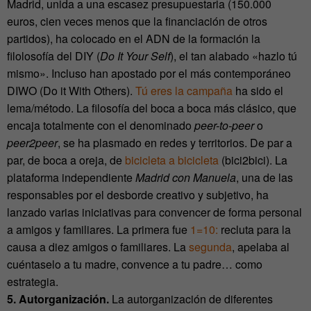
Madrid, unida a una escasez presupuestaria (150.000
euros, cien veces menos que la financiación de otros
partidos), ha colocado en el ADN de la formación la
filolosofía del DIY (
Do It Your Self
), el tan alabado «hazlo tú
mismo». Incluso han apostado por el más contemporáneo
DIWO (Do it With Others).
Tú eres la campaña
ha sido el
lema/método. La filosofía del boca a boca más clásico, que
encaja totalmente con el denominado
peer-to-peer
o
peer2peer
, se ha plasmado en redes y territorios. De par a
par, de boca a oreja, de
bicicleta a bicicleta
(bici2bici). La
plataforma independiente
Madrid con Manuela
, una de las
responsables por el desborde creativo y subjetivo, ha
lanzado varias iniciativas para convencer de forma personal
a amigos y familiares. La primera fue
1=10:
recluta para la
causa a diez amigos o familiares. La
segunda
, apelaba al
cuéntaselo a tu madre, convence a tu padre… como
estrategia.
5. Autorganización.
La autorganización de diferentes