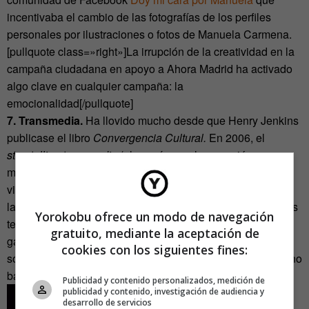
incentivaba el cambio de las fotografías de los perfiles
personales por ilustraciones o fotos de Manuela Carmena.
[pullquote class=»right»]La irrupción de la creatividad en la
campaña ciudadana en apoyo a Ahora Madrid ha activado
algo clave en cualquier campaña: la
emocionalidad[/pullquote]
7. Transmedia.
Ha llovido mucho desde que Henry Jenkins
publicase el libro
Convergencia Cultural.
En 2006, el
storytelling transmedia
(algo así como la narración
multiplataformas) comenzaba su camino del cine a los
videojuegos, de la televisión a los blogs. Sin embargo, con
la masificación de las redes sociales, los
smartphones
y los
Yorokobu ofrece un modo de navegación
territorios híbridos (internet y espacio físico) lo transmedia
gratuito, mediante la aceptación de
ganó nuevas dimensiones. La #ManuelaManía ha usado
cookies con los siguientes fines:
sofisticadísimas técnicas transmedia y multicapa (un término
bastante en boga).
Publicidad y contenido personalizados, medición de
publicidad y contenido, investigación de audiencia y
desarrollo de servicios