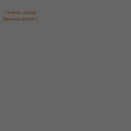
Anterior artículo
Navegación
Siguiente artículo
de
entradas