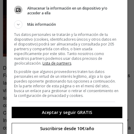
Almacenar la información en un dispositivo y/o
acceder a ella
Más información
Tus datos personales se tratarán y la información de tu
dispositivo (cookies, identificadores únicos y otros datos en
el dispositivo) podrá ser almacenada y consultada por 205
partners y compartida con ellos, o bien usada
específicamente por este sitio. Tanto nosotros como
nuestros partners podemos usar datos precisos de
geolocalización.
Lista de partners
.
Desde Twitter se incentivaba participar en rincones de
Es posible que algunos proveedores traten tus datos
Facebook; de Facebook se buscaba transversalidad a todas
personales en virtud de un interés legítimo, algo a lo que
puedes oponerte gestionando tus opciones a continuación.
las plataformas; desde WhatsApp o Telegram se han
En la parte inferior de esta página o en el menú del sitio,
viralizado contenidos en grupos, desde YouTube se ha
busca un enlace para gestionar o retirar el consentimiento en
la configuración de privacidad y cookies.
saltado a la televisión, de
soundcloud
(algunas canciones
compuestas exclusivamente para la campaña) Manuela
Carmena ha llegado a las emisoreas de radios… Desde
Aceptar y seguir GRATIS
Instagram se conecta con otro perfil de usuario más joven y
con otras plataformas. El perfil que alguien abrió en Tinder a
Suscribirse desde 10€/año