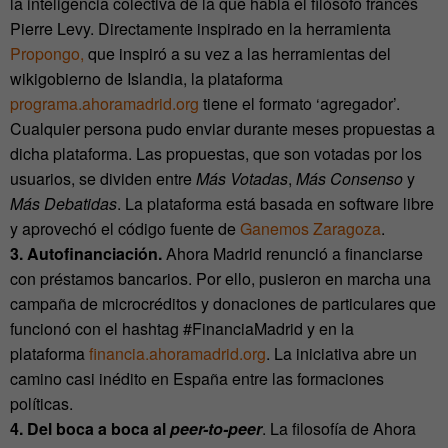
la inteligencia colectiva de la que habla el filósofo francés
Pierre Levy. Directamente inspirado en la herramienta
Propongo,
que inspiró a su vez a las herramientas del
wikigobierno de Islandia, la plataforma
programa.ahoramadrid.org
tiene el formato ‘agregador’.
Cualquier persona pudo enviar durante meses propuestas a
dicha plataforma. Las propuestas, que son votadas por los
usuarios, se dividen entre
Más Votadas
,
Más Consenso
y
Más Debatidas
. La plataforma está basada en software libre
y aprovechó el código fuente de
Ganemos Zaragoza
.
3. Autofinanciación.
Ahora Madrid renunció a financiarse
con préstamos bancarios. Por ello, pusieron en marcha una
campaña de microcréditos y donaciones de particulares que
funcionó con el hashtag #FinanciaMadrid y en la
plataforma
financia.ahoramadrid.org
. La iniciativa abre un
camino casi inédito en España entre las formaciones
políticas.
4. Del boca a boca al
peer-to-peer
. La filosofía de Ahora