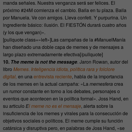
manda señales. Nuestra venganza será ser felices. El
próximo #24M comienza el cambio. Baila en tu plaza. Baila
por Manuela. Ve con amigos. Lleva confeti. Y purpurina. Un
ingrediente básico: ilusión. El FIESTÓN durará cuatro años
(y los que vengan)».
[pullquote class=»left»]Las campañas de la #ManuelManía
han diseñado una doble capa de memes y de mensajes a
largo plazo extremadamente efectiva[/pullquote]
10.
The meme is not the message
. Jaron Rowan, autor del
libro
Memes.
Inteligencia idiota, política rara y folclore
digital,
en una
entrevista reciente
, habla de la importancia
de los memes en la actual campaña: «La
memesfera
crea
un rumor constante en torno a los debates, personajes o
eventos que acontecen en la política formal». Joss Hand, en
su articulo
E
l meme no es el mensaje
, alerta sobre la
insuficiencia de los memes y virales para la consecución de
objetivos sociales o políticos. El meme cumple su función
catársica y disruptiva pero, en palabras de Joss Hand, «se