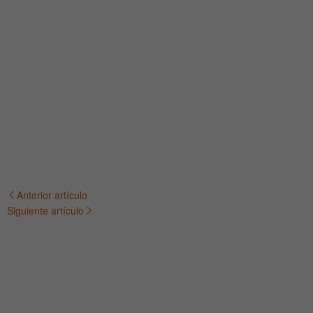
Anterior artículo
Navegación
Siguiente artículo
de
entradas