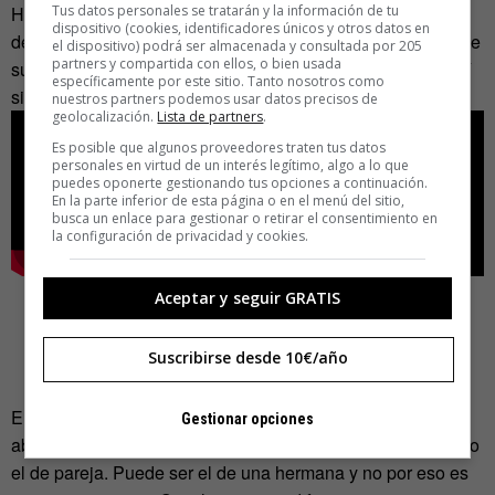
Hasta las princesas de Disney están acusando los golpes
Tus datos personales se tratarán y la información de tu
dispositivo (cookies, identificadores únicos y otros datos en
de esta imparable modernización. Ya no esperan el beso de
el dispositivo) podrá ser almacenada y consultada por 205
partners y compartida con ellos, o bien usada
su amor verdadero para solucionar todos sus problemas. Y
específicamente por este sitio. Tanto nosotros como
si no, que se lo pregunten a la protagonista de
Frozen
.
nuestros partners podemos usar datos precisos de
geolocalización.
Lista de partners
.
Es posible que algunos proveedores traten tus datos
personales en virtud de un interés legítimo, algo a lo que
puedes oponerte gestionando tus opciones a continuación.
En la parte inferior de esta página o en el menú del sitio,
busca un enlace para gestionar o retirar el consentimiento en
la configuración de privacidad y cookies.
Aceptar y seguir GRATIS
Suscribirse desde 10€/año
El mensaje de este dibujo animado, estrenado en 2013, es
Gestionar opciones
absolutamente revolucionario: el amor verdadero no es solo
el de pareja. Puede ser el de una hermana y no por eso es