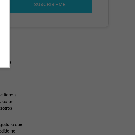
SUSCRIBIRME
has de
e tienen
e es un
osotros:
gratuito que
edido no