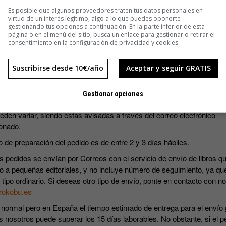
SUSCRIBIRME
Es posible que algunos proveedores traten tus datos personales en
virtud de un interés legítimo, algo a lo que puedes oponerte
gestionando tus opciones a continuación. En la parte inferior de esta
página o en el menú del sitio, busca un enlace para gestionar o retirar el
consentimiento en la configuración de privacidad y cookies.
Suscribirse desde 10€/año
Aceptar y seguir GRATIS
s precios incluyen IVA.
Gestionar opciones
ripciones incluyen los cuatro números que se editan al año. Las fec
eden variar, siendo estas avisadas a través del correo electrónico
onado.
o de preparación del pedido es de entre 2 y 3 días hábiles.
s pedidos se envían por Correos con el servicio de envío de libros qu
o a pequeñas editoriales, y no incluye número de seguimiento, ya qu
 tipo ordinario. Si deseas otro tipo de envío, ponte en contacto con n
rokobu.es
 normal pero en España el tiempo estimado de entrega para el envío 
s nosotros puede superar los 15 días laborables. No obstante, si el p