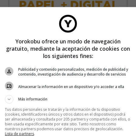
35€/año
Yorokobu ofrece un modo de navegación
gratuito, mediante la aceptación de cookies con
Recibe 4 números de la revista Yorokobu.
los siguientes fines:
Accede a todas las revistas en formato digital.
Publicidad y contenido personalizados, medición de publicidad y
Accede al contenido exclusivo de Yorokobu.
contenido, investigación de audiencia y desarrollo de servicios
Elimina la publicidad de los contenidos.
Almacenar la información en un dispositivo y/o acceder a ella
Recibe newsletters con contenido exclusivo para
suscriptores.
Más información
Sin compromiso de permanencia. Recibe en casa
Tus datos personales se tratarán y la información de tu dispositivo
los cuatro números que publicamos cada año.
(cookies, identificadores únicos y otros datos en el dispositivo) podrá
ser almacenada y consultada por 205 partners y compartida con ellos, o
Precio para la península y Baleares.
bien usada específicamente por este sitio. Tanto nosotros como
nuestros partners podemos usar datos precisos de geolocalización.
Lista de partners
.