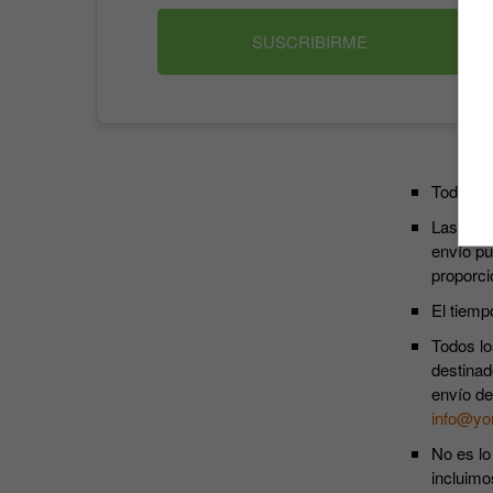
SUSCRIBIRME
Todos lo
Las susc
envío pu
proporci
El tiemp
Todos lo
destinad
envío de
info@yo
No es lo
incluimo