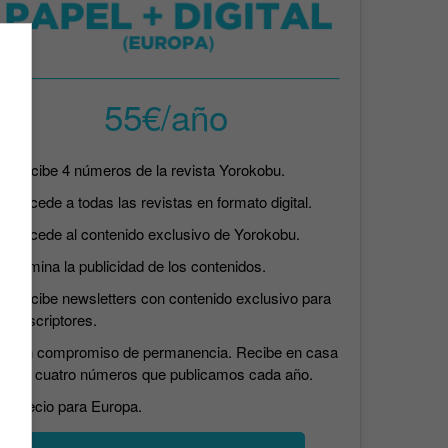
55€/año
Recibe 4 números de la revista Yorokobu.
Accede a todas las revistas en formato digital.
Accede al contenido exclusivo de Yorokobu.
Elimina la publicidad de los contenidos.
Recibe newsletters con contenido exclusivo para
suscriptores.
Sin compromiso de permanencia. Recibe en casa
los cuatro números que publicamos cada año.
Precio para Europa.