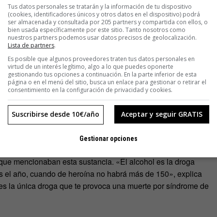
Tus datos personales se tratarán y la información de tu dispositivo
(cookies, identificadores únicos y otros datos en el dispositivo) podrá
 cierta utilidad en una época en la que el consumo
ser almacenada y consultada por 205 partners y compartida con ellos, o
bien usada específicamente por este sitio. Tanto nosotros como
 salud pública, «tanto por la enfermedades que se contraían
nuestros partners podemos usar datos precisos de geolocalización.
ia que se generó», pero recuerda que esta forma de catalogar
Lista de partners
.
 que es la droga más problemática, el alcohol».
Es posible que algunos proveedores traten tus datos personales en
virtud de un interés legítimo, algo a lo que puedes oponerte
gestionando tus opciones a continuación. En la parte inferior de esta
señala el alcohol como una droga blanda, mientras que
página o en el menú del sitio, busca un enlace para gestionar o retirar el
consentimiento en la configuración de privacidad y cookies.
 dura[/pullquote]
Suscribirse desde 10€/año
Aceptar y seguir GRATIS
número uno»
Gestionar opciones
estudio de Turček es que el alcohol haya sido catalogado
que mencionaban esta sustancia. «El alcohol es la droga
 el año, cuando de heroína no habrá más de 150», explica
 es la única droga que te provoca una muerte por síndrome de