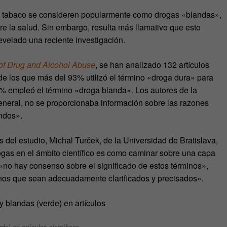
 el tabaco se consideren popularmente como drogas «blandas»,
re la salud. Sin embargo, resulta más llamativo que esto
evelado una reciente investigación.
of Drug and Alcohol Abuse
, se han analizado 132 artículos
 de los que más del 93% utilizó el término «droga dura» para
3% empleó el término «droga blanda». Los autores de la
general, no se proporcionaba información sobre las razones
ndos».
 del estudio, Michal Turček, de la Universidad de Bratislava,
drogas en el ámbito científico es como caminar sobre una capa
«no hay consenso sobre el significado de estos términos»,
nos que sean adecuadamente clarificados y precisados».
de) en artículos científicos