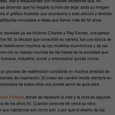
vedad. Irás a restaurantes con muebles modernos que, en
as diciendo que ha llegado la hora de dejar atrás su imagen
ra el gráfico ilustrado que acompaña a este artículo y tendrás
 atribuirse conceptos e ideas que tienen más de 50 años.
 novedad ya las hicieran Charles y Ray Eames, una pareja
ños 50, la década que consolidó su carrera, fue una época de
s se redefinieron muchos de los modelos económicos y de las
earon con su trabajo muchas de las bases de la sociedad que
 humana, industrial, social y empresarial quizás nunca
o un proceso de redefinición constante en muchos ámbitos de
fuentes de inspiración. El motor del cambio reside siempre en
 visionaria de todos ellos nos puede servir de guía para
ican Portraits
donde se repasará la vida y la obra de algunas
ica de los años 50. Cuando conoces de cerca su obra
 que habitamos son como son, o por qué el diseño de los