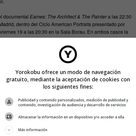
n.
 el documental
Eames: The Architect & The Painter
a las 22:30
adrid, dentro del Ciclo American Portraits presentado por
viernes 19 a las 20:30 en la Sala Borau. En ambos casos la
smo, desde el 1 de septiembre lo podrás disfrutar también
l Ciclo American Portraits incluye también la proyección de los
, la mirada educada
;
Looking back to the future: Raymond
ican-
portraits/
Yorokobu ofrece un modo de navegación
-portraits
gratuito, mediante la aceptación de cookies con
los siguientes fines:
Publicidad y contenido personalizados, medición de publicidad y
contenido, investigación de audiencia y desarrollo de servicios
Almacenar la información en un dispositivo y/o acceder a ella
Más información