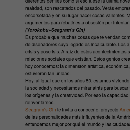
diferentes perfiles como si eso fuese la última no
realidad, son rescatados del pasado. Verás empres
encorsetada y en su lugar hacer cosas valientes. Mi
argumentos para rebatir esta obsesión por intentar
(Yorokobu+Seagram’s Gin)
Es probable que muchas cosas que te vendan como
de diseñadores cuyo legado es incalculable. Los a
crisis y poscrisis. A raíz de estos acontecimiento
relaciones sociales que existían. Estos genios cr
hoy conocemos: la dimensión artística, económica,
estuvieron tan unidas.
Hoy, al igual que en los años 50, estamos viviend
la sociedad y necesitamos mirar atrás para buscar 
los orígenes y la creatividad. Por eso la capacidad
reinventarnos.
Seagram’s Gin
te invita a conocer el proyecto
Amer
de las personalidades más influyentes de la Amér
entendemos mejor por qué el mundo y las ciudades