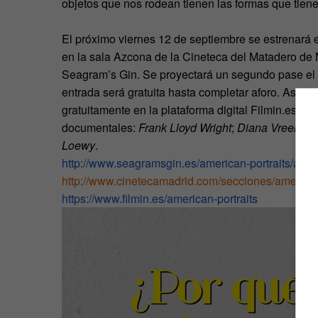
objetos que nos rodean tienen las formas que tiene
El próximo viernes 12 de septiembre se estrenará
en la sala Azcona de la Cineteca del Matadero de M
Seagram’s Gin. Se proyectará un segundo pase el 
entrada será gratuita hasta completar aforo. Así mi
gratuitamente en la plataforma digital Filmin.es. E
documentales:
Frank Lloyd Wright
;
Diana Vreeland
Loewy
.
http://www.seagramsgin.es/
american-portraits/amer
http://www.cinetecamadrid.com/secciones/american
https://www.filmin.es/
american-portraits