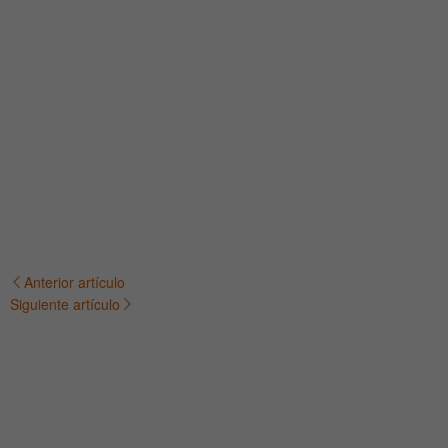
Anterior artículo
Navegación
Siguiente artículo
de
entradas