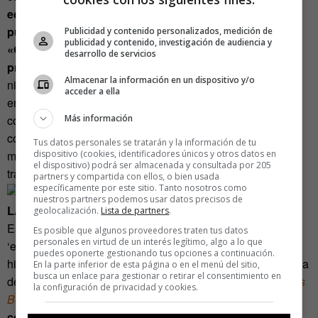
económico se reestructurara de tal forma que
pusiéramos la empatía en el centro?».
Publicidad y contenido personalizados, medición de
publicidad y contenido, investigación de audiencia y
«Quiero imaginar que habría un nuevo orden de
desarrollo de servicios
prioridades.
La preocupación por la educación de los
Almacenar la información en un dispositivo y/o
niños, el cuidado de una sociedad que cada día está más
acceder a ella
envejecida, la lucha contra las injusticias sociales,
conservar el planeta… serían temas claves en la agenda»,
Más información
continúa. «A esto se añadiría la necesidad de otro tipo de
Tus datos personales se tratarán y la información de tu
monedas, menos vulnerables a las fluctuaciones y que
dispositivo (cookies, identificadores únicos y otros datos en
el dispositivo) podrá ser almacenada y consultada por 205
transciendan al puro valor financiero».
partners y compartida con ellos, o bien usada
específicamente por este sitio. Tanto nosotros como
nuestros partners podemos usar datos precisos de
LA ECONOMÍA COMO ENFERMEDAD MORTAL
geolocalización.
Lista de partners
.
Esta tensión entre la ‘economía deshumanizada’ y la
Es posible que algunos proveedores traten tus datos
personales en virtud de un interés legítimo, algo a lo que
‘economía humana’ es, y seguirá siendo, una constante
puedes oponerte gestionando tus opciones a continuación.
histórica. El economista británico
E. F. Schumacher
hablaba
En la parte inferior de esta página o en el menú del sitio,
busca un enlace para gestionar o retirar el consentimiento en
de ello de esta forma tan bella en 1973. En su libro
Small is
la configuración de privacidad y cookies.
Beautiful
(
Lo pequeño es bello
) decía que
«la economía
como esencia de la vida es una enfermedad mortal,