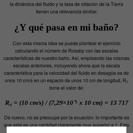
la dinámica del fluido y la tasa de rotación de la Tierra
tienen una relevancia similar.
¿Y qué pasa en mi baño?
Con esta misma idea se puede plantear el ejercicio
calculando el número de Rossby con las escalas
características de nuestro baño. Así, empleando las mismas
escalas anteriores, incluyendo ahora que la escala
característica para la velocidad del fluido en desagüe es de
unos 10 cm/s en un espacio de unos 10 cm de longitud, R₀
toma el valor de:
R₀ = (10 cm⁄s) / (7,29×10⁻⁵ x 10 cm) = 13 717
De nuevo, no se preocupe por la ecuación: lo importante es
que esta es una cantidad claramente muy superior a 1. Esto
indica que el denominador es muy pequeño en