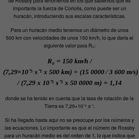
de Rossby para fenómenos en los que sabemos que es
importante la fuerza de Coriolis, como puede ser un
huracán, introduciendo sus escalas características.
Para un huracán medio tenemos un diámetro de unos
500 km con velocidades de unos 150 km/h, lo que daría el
siguiente valor para R₀:
R₀ = 150 km⁄h /
(7,29×10⁻⁵ s⁻¹ x 500 km) = (15 0000 ⁄ 3 600 m⁄s)
/ (7,29 x 10⁻⁵ s⁻¹ x 50 0000 m) = 1,14
donde se ha tenido en cuenta que la tasa de rotación de la
Tierra es 7,29×10⁻⁵ s⁻¹.
Si ha llegado hasta aquí no se preocupe por los números y
las ecuaciones. Lo importante es que el número de Rossby
para un huracán medio es del orden de 1, lo que indica que