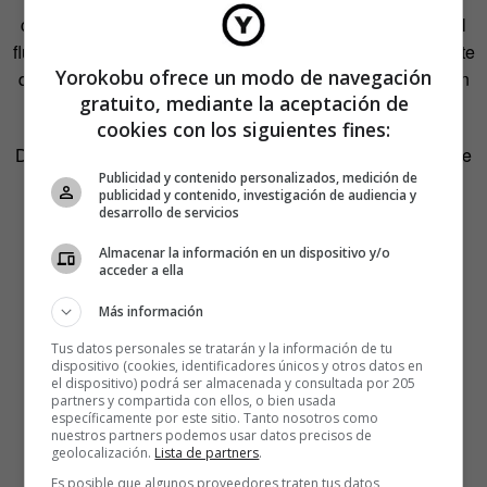
comparación con el numerador, por lo que la dinámica del
fluido actuando en el baño es unas 13 717 veces más fuerte
Yorokobu ofrece un modo de navegación
que la fuerza de Coriolis (un fluido circulando a 10 cm/s en
gratuito, mediante la aceptación de
un desagüe de unos 10 cm de longitud).
cookies con los siguientes fines:
Dicho de otra manera: la fuerza de Coriolis es despreciable
Publicidad y contenido personalizados, medición de
en los fenómenos que vemos en nuestro baño.
publicidad y contenido, investigación de audiencia y
desarrollo de servicios
Almacenar la información en un dispositivo y/o
acceder a ella
Más información
Tus datos personales se tratarán y la información de tu
dispositivo (cookies, identificadores únicos y otros datos en
el dispositivo) podrá ser almacenada y consultada por 205
partners y compartida con ellos, o bien usada
específicamente por este sitio. Tanto nosotros como
nuestros partners podemos usar datos precisos de
geolocalización.
Lista de partners
.
Es posible que algunos proveedores traten tus datos