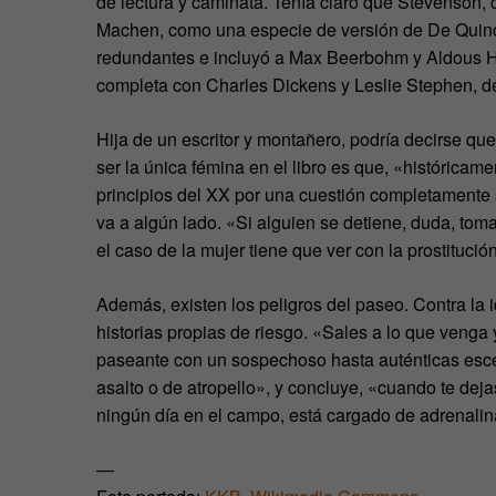
de lectura y caminata. Tenía claro que Stevenson, 
Machen, como una especie de versión de De Quincey
redundantes e incluyó a Max Beerbohm y Aldous Hux
completa con Charles Dickens y Leslie Stephen, de
Hija de un escritor y montañero, podría decirse qu
ser la única fémina en el libro es que, «históricame
principios del XX por una cuestión completamente s
va a algún lado. «Si alguien se detiene, duda, to
el caso de la mujer tiene que ver con la prostitució
Además, existen los peligros del paseo. Contra la
historias propias de riesgo. «Sales a lo que venga
paseante con un sospechoso hasta auténticas escen
asalto o de atropello», y concluye, «cuando te dej
ningún día en el campo, está cargado de adrenalina
—