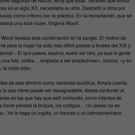
como seguidor de Hazlitt, tenía que estar. También que Arthur
 en el siglo XX, necesitaba su sitio. Descartó a otros por
ley como críticos con la práctica. En la recopilación, que se
staca una sola mujer, Virginia Woolf.
e Woolf llevaba esta combinación en la sangre. El motivo de
nte para la mujer ha sido más difícil pasear a finales del XIX y
ocial». El que pasea, explica, suele ser raro, ya que la gente
ma una foto, voltea… empieza a ser sospechoso», razona, «y en
n, la mala vida».
 idea de este término como caminata bucólica, Amara cuenta
 y lo que viene puede ser desagradable, desde confundir al
as en las que hay que salir corriendo, como intentos de
as llevar pierdes la brújula, los códigos… Un paseo no es
». Ya lo haga un inglés, un francés o un latinoamericano.