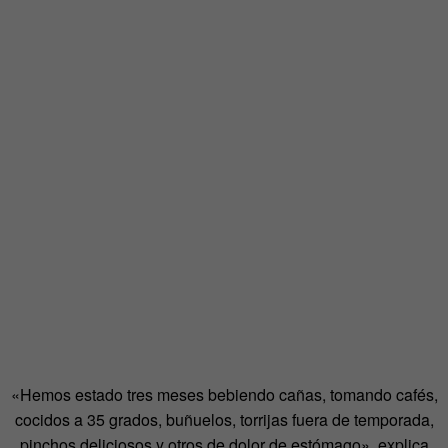
«Hemos estado tres meses bebiendo cañas, tomando cafés,
cocidos a 35 grados, buñuelos, torrijas fuera de temporada,
pinchos deliciosos y otros de dolor de estómago», explica