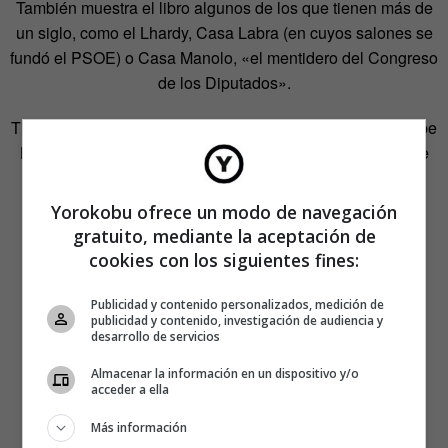
También muestra el libro algunos de los que tienen más de
un siglo, como el Lhardy, Casa Labra (en cuyos salones se
fundó el PSOE) o Casa Manolo, «el mentidero del Congreso
de los Diputados».
Tienen cabida los cafés como Café Manuela o el Café Pepe
Botella, en Malasaña, o el Richelieu, un café del barrio de
Salamanca inspirado en los pubs ingleses.
Yorokobu ofrece un modo de navegación
gratuito, mediante la aceptación de
cookies con los siguientes fines:
Publicidad y contenido personalizados, medición de
publicidad y contenido, investigación de audiencia y
desarrollo de servicios
Almacenar la información en un dispositivo y/o
acceder a ella
Más información