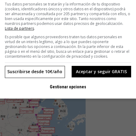
rnet
Tus datos personales se tratarán y la información de tu dispositivo
(cookies, identificadores únicos y otros datos en el dispositivo) podrá
ser almacenada y consultada por 205 partners y compartida con ellos, o
a ciertas limitaciones, dado que no todas los habitantes son
bien usada específicamente por este sitio. Tanto nosotros como
nuestros partners podemos usar datos precisos de geolocalización.
nternet tiene una base de datos de unos 700 millones de
Lista de partners
.
los cerca de 1.400 millones de habitantes de China, lo que
Es posible que algunos proveedores traten tus datos personales en
uen acercamiento al problema. «En lugar de contar el número
virtud de un interés legítimo, algo a lo que puedes oponerte
gestionando tus opciones a continuación. En la parte inferior de esta
ador», aseguran los autores del estudio, «los datos de Baidu
página o en el menú del sitio, busca un enlace para gestionar o retirar el
eal y a escala nacional».
consentimiento en la configuración de privacidad y cookies.
Suscribirse desde 10€/año
Aceptar y seguir GRATIS
Gestionar opciones