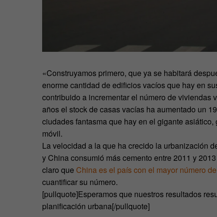
«Construyamos primero, que ya se habitará después»
enorme cantidad de edificios vacíos que hay en su
contribuido a incrementar el número de viviendas va
años el stock de casas vacías ha aumentado un 19
ciudades fantasma que hay en el gigante asiático, g
móvil.
La velocidad a la que ha crecido la urbanización d
y China consumió más cemento entre 2011 y 2013 
claro que
China es el país con el mayor número de
cuantificar su número.
[pullquote]Esperamos que nuestros resultados resul
planificación urbana[/pullquote]