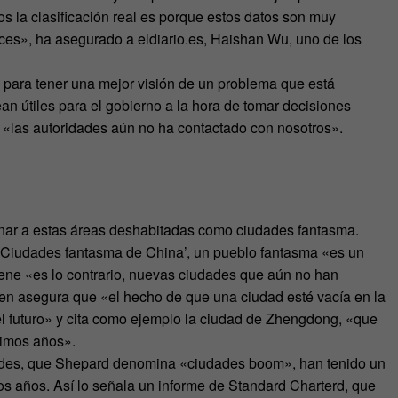
s la clasificación real es porque estos datos son muy
íces», ha asegurado a eldiario.es, Haishan Wu, uno de los
o para tener una mejor visión de un problema que está
n útiles para el gobierno a la hora de tomar decisiones
 «las autoridades aún no ha contactado con nosotros».
nar a estas áreas deshabitadas como ciudades fantasma.
ro ‘Ciudades fantasma de China’, un pueblo fantasma «es un
iene «es lo contrario, nuevas ciudades que aún no han
uien asegura que «el hecho de que una ciudad esté vacía en la
 el futuro» y cita como ejemplo la ciudad de Zhengdong, «que
timos años».
dades, que Shepard denomina «ciudades boom», han tenido un
os años. Así lo señala un informe de Standard Charterd, que