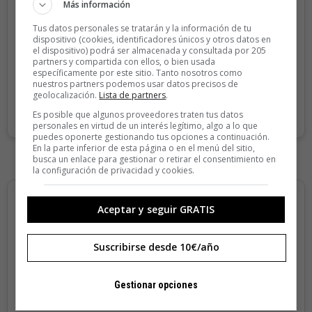
Más información
Sin compromiso de permanencia. Recibe en casa los
cuatro números que publicamos cada año.
Tus datos personales se tratarán y la información de tu
dispositivo (cookies, identificadores únicos y otros datos en
Precio para la península y Baleares.
el dispositivo) podrá ser almacenada y consultada por 205
partners y compartida con ellos, o bien usada
específicamente por este sitio. Tanto nosotros como
nuestros partners podemos usar datos precisos de
SUSCRIBIRME
geolocalización.
Lista de partners
.
Es posible que algunos proveedores traten tus datos
personales en virtud de un interés legítimo, algo a lo que
puedes oponerte gestionando tus opciones a continuación.
En la parte inferior de esta página o en el menú del sitio,
busca un enlace para gestionar o retirar el consentimiento en
la configuración de privacidad y cookies.
Aceptar y seguir GRATIS
Suscribirse desde 10€/año
Gestionar opciones