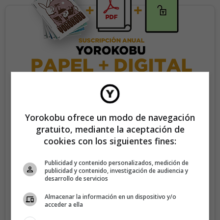
35€/año
Yorokobu ofrece un modo de navegación
gratuito, mediante la aceptación de
Recibe 4 números de la revista Yorokobu.
cookies con los siguientes fines:
Accede a todas las revistas en formato digital.
Publicidad y contenido personalizados, medición de
Accede al contenido exclusivo de Yorokobu.
publicidad y contenido, investigación de audiencia y
desarrollo de servicios
Elimina la publicidad de los contenidos.
Almacenar la información en un dispositivo y/o
Recibe newsletters con contenido exclusivo para
acceder a ella
suscriptores.