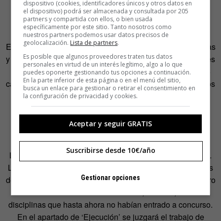
dispositivo (cookies, identificadores únicos y otros datos en
servicios de comunicación; comunicación institucional y
el dispositivo) podrá ser almacenada y consultada por 205
partners y compartida con ellos, o bien usada
patrocinios; y otros).
específicamente por este sitio. Tanto nosotros como
nuestros partners podemos usar datos precisos de
geolocalización.
Lista de partners
.
En el segundo apartado, ‘Ejecución’, se premiarán las ideas
Es posible que algunos proveedores traten tus datos
y a sus creadores por aquellos aspectos que son relevantes
personales en virtud de un interés legítimo, algo a lo que
en su materialización. Habrá premios ‘Ejecución’ para 15
puedes oponerte gestionando tus opciones a continuación.
En la parte inferior de esta página o en el menú del sitio,
categorías: Realización, Montaje, Uso de la Música, Efectos
busca un enlace para gestionar o retirar el consentimiento en
Especiales, Animación, Dirección de arte, Fotografía,
la configuración de privacidad y cookies.
Ilustración, Diseño Gráfico, Tipografía, Redacción,
Realización interactiva, Diseño Web, Aplicaciones y
Aceptar y seguir GRATIS
Estructura de navegación.
Suscribirse desde 10€/año
La inscripción también será distinta en la próxima edición.
Las piezas se presentarán a concurso únicamente a través
Gestionar opciones
de Internet, en la web Clubdecreativos.com, del 10 de enero
al 10 de febrero de 2011. El certamen, además, se abre a
disciplinas que hasta ahora no habían entrado a concurso.
En el apartado de ‘Ejecución’ se juzgará el trabajo de