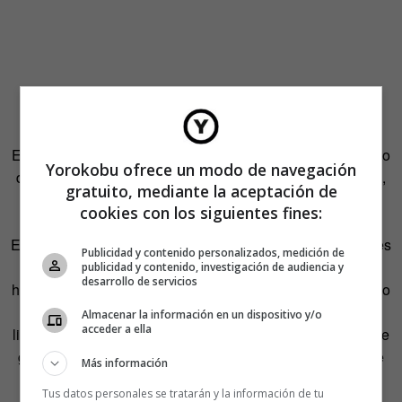
En el primero se premiarán las mejores ideas por segmento
Yorokobu ofrece un modo de navegación
de mercado, en 26 categorías (Alimentación, Automóviles,
gratuito, mediante la aceptación de
Bancos, Bebidas alcohólicas, Bebidas no alcohólicas,
cookies con los siguientes fines:
Confección, Construcción e Inmobiliaria y
Electrodomésticos, hasta Enseñanza y Formación; Grandes
Publicidad y contenido personalizados, medición de
superficies; Medios de Comunicación; Productos para el
publicidad y contenido, investigación de audiencia y
desarrollo de servicios
hogar y la oficina; Ocio, entretenimiento, juguetes; Pequeño
Comercio; Productos de Higiene y belleza; productos de
Almacenar la información en un dispositivo y/o
acceder a ella
limpieza; Productos farmacéuticos; Servicios esenciales de
gas, electricidad o agua; Servicios Públicos sin ánimo de
Más información
lucro y ONG´s; Telefonía; Transportes; Equipamiento y
Tus datos personales se tratarán y la información de tu
Autopromoción; Loterías; Autopromoción de empresas y