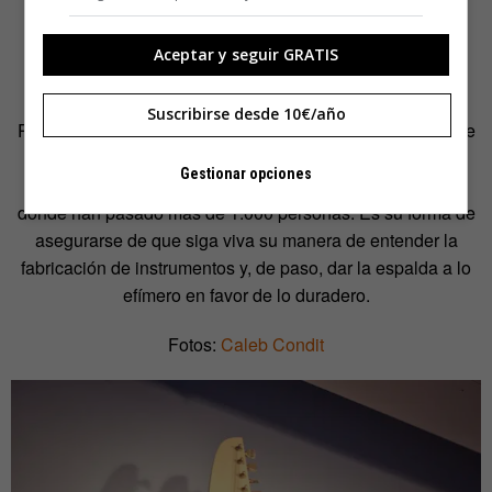
llamamiento para que se revise cómo la gente afronta la
fabricación de guitarras y productos hoy en día.
Aceptar y seguir GRATIS
Schneller tampoco quiere que este oficio se vaya con él.
Suscribirse desde 10€/año
Para asegurarse, el estadounidense transmite, desde hace
años, sus conocimientos en
Chicago School of Guitar
Gestionar opciones
Making
, los cuales imparte en su taller. Una escuela por
donde han pasado más de 1.000 personas. Es su forma de
asegurarse de que siga viva su manera de entender la
fabricación de instrumentos y, de paso, dar la espalda a lo
efímero en favor de lo duradero.
Fotos:
Caleb Condit