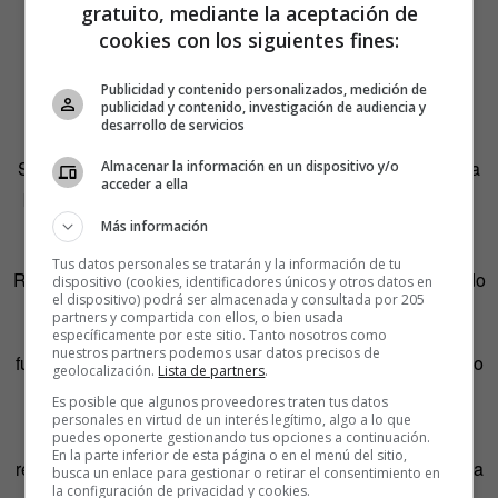
gratuito, mediante la aceptación de
cookies con los siguientes fines:
Publicidad y contenido personalizados, medición de
publicidad y contenido, investigación de audiencia y
desarrollo de servicios
Su forma de concebir la artesanía está fuertemente influída
Almacenar la información en un dispositivo y/o
acceder a ella
por su formación. Estudió bellas artes y se especializó en
escultura, aunque la fascinación que siente por cómo
Más información
funcionan las cosas viene de antes. “Tenía 13 años.
Tus datos personales se tratarán y la información de tu
Recuerdo que se estropeó un coche que me había regalado
dispositivo (cookies, identificadores únicos y otros datos en
el dispositivo) podrá ser almacenada y consultada por 205
mi padre. Localicé la pieza que fallaba y compré un
partners y compartida con ellos, o bien usada
repuesto por 6 dólares y lo instalé. Me acuerdo, como si
específicamente por este sitio. Tanto nosotros como
nuestros partners podemos usar datos precisos de
fuera ayer, de la satisfacción que recorrió mi cuerpo cuando
geolocalización.
Lista de partners
.
se encendió el motor”, rememora.
Es posible que algunos proveedores traten tus datos
personales en virtud de un interés legítimo, algo a lo que
puedes oponerte gestionando tus opciones a continuación.
Este némesis de la obsolescencia programada no se
En la parte inferior de esta página o en el menú del sitio,
resigna a aceptar que su batalla esté perdida. No reivindica
busca un enlace para gestionar o retirar el consentimiento en
la configuración de privacidad y cookies.
que todos sean tan de nicho como él, pero sí hace un