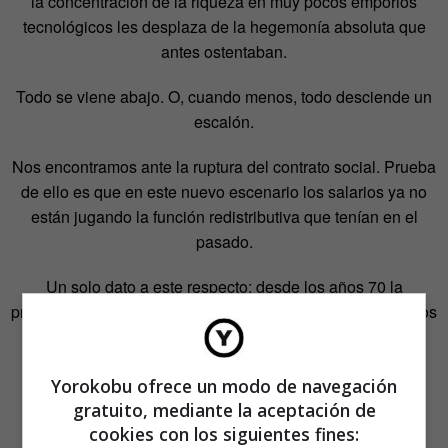
la concentración de la riqueza en muy pocos emporios
tecnológicos les desplaza de la hegemonía absoluta que
antes ostentaban.
Todo se viene abajo. O, cuando menos, todo desciende un
escalón.
Nos encontramos ante la ruptura del contrato social. Prueba
de ello es que en este nuevo escenario los salarios ya no
están jugando la función redistributiva que tenían en el
pasado.
Un solo dato a este respecto: desde los años 70 la
productividad ha crecido un 150%, mientras que los salarios
han quedado prácticamente congelados.
Yorokobu ofrece un modo de navegación
gratuito, mediante la aceptación de
cookies con los siguientes fines: