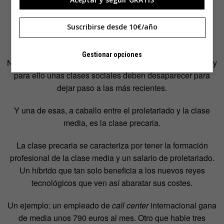
Suscribirse desde 10€/año
Gestionar opciones
Nos estamos reajustando al nuevo modelo de producción y
para ello unas clases sociales deben desaparecer para
dejar paso a las más recientes.
Y una de esas, a caballo entre el proletariado y la clase
media, es la clase precaria.
La clase precaria se caracteriza por tener la formación
profesional de la clase media y un salario de proletariado.
Un híbrido que tan solo beneficia a los nuevos reyes
tecnológicos que ven así abaratar sus costes.
Un ejemplo: un empleado de
call center
internacional gana
de media unos 790 euros al mes. Otro que hable tres