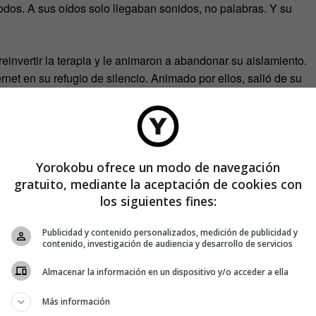
odos. A sus oídos solo llegaban sonidos, no palabras. Y su
einvertir la terapia y le animaron a abandonar su aislamiento.
ernet en su refugio de silencio. Animado por ellos, salió de su
ercano para comprobar si estaba rehabilitado. Según se
captar sonidos.
jaros o el glugluteo de los pavos que escuchaba en su casa.
aban, a la vez, de sonarle familiares aquellos ruidos. Y cuando
Yorokobu ofrece un modo de navegación
s personas que veía en años, descubrió qué era aquello que
gratuito, mediante la aceptación de cookies con
los siguientes fines:
paz de descifrarlas. Tanto se había acostumbrado a la
o podía interpretar aquellos sonidos que emitían sus vecinos
Publicidad y contenido personalizados, medición de publicidad y
a no sabía entender.
contenido, investigación de audiencia y desarrollo de servicios
Almacenar la información en un dispositivo y/o acceder a ella
Más información