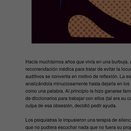
Hacía muchísimos años que vivía en una burbuja, a
recomendación médica para tratar de evitar la loc
auditivos se convertía en motivo de reflexión. La e
analizándola minuciosamente hasta dejarla en los h
como una palabra. Al principio le hizo ganarse fama
de diccionarios para trabajar con ellos (tal era su
culpa de esa obsesión, decidió pedir ayuda.
Los psiquiatras le impusieron una terapia de silen
que no pudiera escuchar nada que no fuera su propi