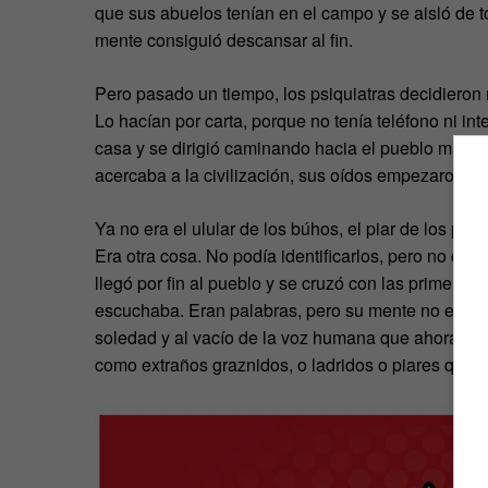
que sus abuelos tenían en el campo y se aisló de t
mente consiguió descansar al fin.
Pero pasado un tiempo, los psiquiatras decidieron r
Lo hacían por carta, porque no tenía teléfono ni int
casa y se dirigió caminando hacia el pueblo más c
acercaba a la civilización, sus oídos empezaron a 
Ya no era el ulular de los búhos, el piar de los pá
Era otra cosa. No podía identificarlos, pero no dej
llegó por fin al pueblo y se cruzó con las primera
escuchaba. Eran palabras, pero su mente no era ca
soledad y al vacío de la voz humana que ahora sol
como extraños graznidos, o ladridos o piares que y