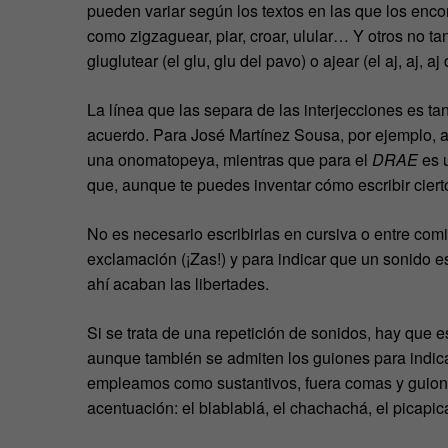
pueden variar según los textos en las que los enc
como zigzaguear, piar, croar, ulular… Y otros no t
gluglutear (el glu, glu del pavo) o ajear (el aj, aj, aj
La línea que las separa de las interjecciones es ta
acuerdo. Para José Martínez Sousa, por ejemplo, a
una onomatopeya, mientras que para el
DRAE
es u
que, aunque te puedes inventar cómo escribir cier
No es necesario escribirlas en cursiva o entre comil
exclamación (¡Zas!) y para indicar que un sonido 
ahí acaban las libertades.
Si se trata de una repetición de sonidos, hay que e
aunque también se admiten los guiones para indicar u
empleamos como sustantivos, fuera comas y guione
acentuación: el blablablá, el chachachá, el picapi