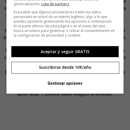
Tirando de hemeroteca la historia nos ofrece -pocos- casos
geolocalización.
Lista de partners
.
similares, como el de la mujer solitaria de San Nicolas, una
Es posible que algunos proveedores traten tus datos
indígena que fue ‘rescatada’ en 1853. Sobrevivió 18 años
personales en virtud de un interés legítimo, algo a lo que
puedes oponerte gestionando tus opciones a continuación.
en una isla desierta y apenas unas semanas en nuestra
En la parte inferior de esta página o en el menú del sitio,
sociedad. Pero el caso del hombre del agujero no es único
busca un enlace para gestionar o retirar el consentimiento en
la configuración de privacidad y cookies.
por su protagonista, sino por la reacción de las autoridades.
La Constitución de Brasil es especialmente proteccionista
Aceptar y seguir GRATIS
con los derechos de los indígenas. Su título VII consagra el
derecho a sus tierras y la inalienabilidad de las mismas.
Suscribirse desde 10€/año
Basándose en estos preceptos, las autoridades brasileñas
han tomado una decisión pionera. Lejos de ‘rescatar’ al
Gestionar opciones
hombre más solitario del mundo han decidido que sea él
quien elija. Y parece haber elegido la soledad.