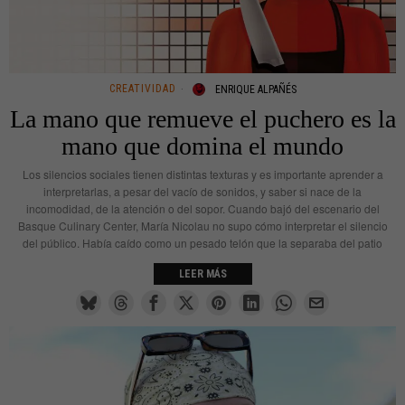
CREATIVIDAD
ENRIQUE ALPAÑÉS
La mano que remueve el puchero es la
mano que domina el mundo
Los silencios sociales tienen distintas texturas y es importante aprender a
interpretarlas, a pesar del vacío de sonidos, y saber si nace de la
incomodidad, de la atención o del sopor. Cuando bajó del escenario del
Basque Culinary Center, María Nicolau no supo cómo interpretar el silencio
del público. Había caído como un pesado telón que la separaba del patio
LEER MÁS