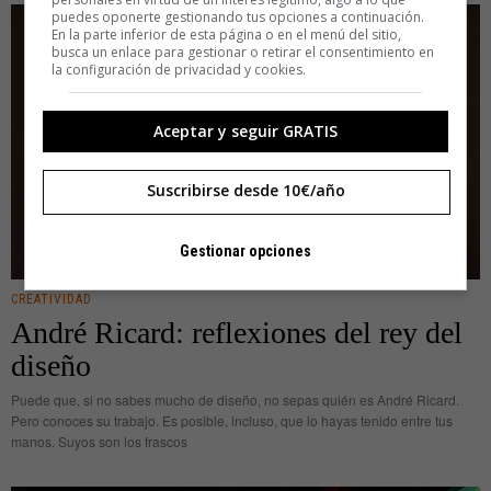
puedes oponerte gestionando tus opciones a continuación.
En la parte inferior de esta página o en el menú del sitio,
busca un enlace para gestionar o retirar el consentimiento en
la configuración de privacidad y cookies.
Aceptar y seguir GRATIS
Suscribirse desde 10€/año
Gestionar opciones
CREATIVIDAD
André Ricard: reflexiones del rey del
diseño
Puede que, si no sabes mucho de diseño, no sepas quién es André Ricard.
Pero conoces su trabajo. Es posible, incluso, que lo hayas tenido entre tus
manos. Suyos son los frascos