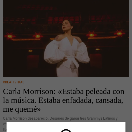
CREATIVIDAD
Carla Morrison: «Estaba peleada con
la música. Estaba enfadada, cansada,
me quemé»
Carla Morrison desapareció. Después de ganar tres Grammys Latinos y
vender cientos de miles de discos, después de giras que se solapaban y la
llevaban a cantar en escenarios de ciudades que