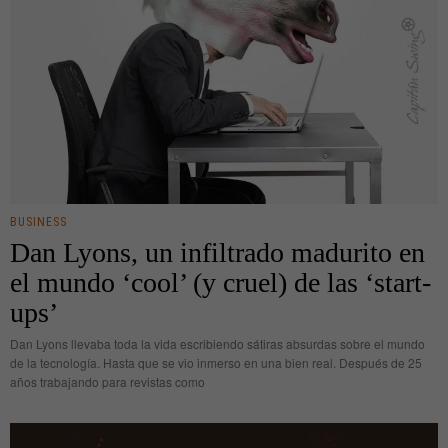
BUSINESS
Dan Lyons, un infiltrado madurito en
el mundo ‘cool’ (y cruel) de las ‘start-
ups’
Dan Lyons llevaba toda la vida escribiendo sátiras absurdas sobre el mundo
de la tecnología. Hasta que se vio inmerso en una bien real. Después de 25
años trabajando para revistas como