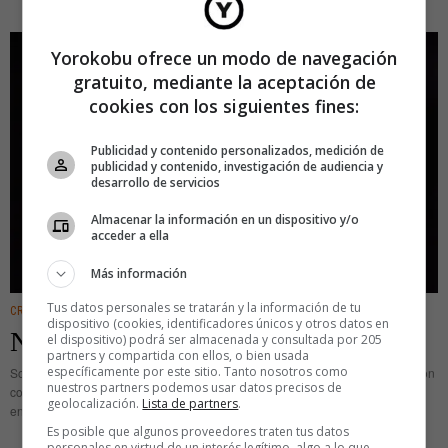
Yorokobu ofrece un modo de navegación
gratuito, mediante la aceptación de
cookies con los siguientes fines:
Publicidad y contenido personalizados, medición de
publicidad y contenido, investigación de audiencia y
desarrollo de servicios
Almacenar la información en un dispositivo y/o
acceder a ella
Más información
Tus datos personales se tratarán y la información de tu
CREATIVIDAD
dispositivo (cookies, identificadores únicos y otros datos en
Noche de techno en el museo
el dispositivo) podrá ser almacenada y consultada por 205
partners y compartida con ellos, o bien usada
específicamente por este sitio. Tanto nosotros como
Sonia Fernández Pan y Carolina Jiménez se conocían por trabajo. Ambas son
nuestros partners podemos usar datos precisos de
comisarias y el mundo del arte contemporáneo es reducido. Se habían visto
geolocalización.
Lista de partners
.
en algún museo, en algún evento, cuando empezaron
Es posible que algunos proveedores traten tus datos
personales en virtud de un interés legítimo, algo a lo que