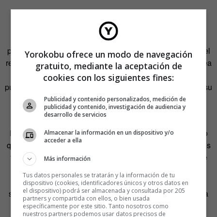
La superación de la angustia también forma parte del
inconsciente colectivo. Es un deseo común. El público
quiere que los personajes, tras pasar por numerosas
penalidades, sean felices o consigan la calma, obtengan el
Yorokobu ofrece un modo de navegación
reconocimiento anhelado o logren su propósito, aunque sea
gratuito, mediante la aceptación de
tras la muerte. (La muerte de un personaje no molesta al
cookies con los siguientes fines:
público cuando antes, o por esta misma muerte, consigue su
objetivo: el protagonista de
Gladiator
obtiene venganza;
Publicidad y contenido personalizados, medición de
publicidad y contenido, investigación de audiencia y
Thelma y Louise, la libertad).
desarrollo de servicios
Los artistas que están contra los finales felices arguyendo
Almacenar la información en un dispositivo y/o
acceder a ella
que son un invento de Hollywood se equivocan. Los finales
felices forman parte del inconsciente colectivo. Vienen de
Más información
épocas donde el hambre, la guerra y la enfermedad
Tus datos personales se tratarán y la información de tu
aniquilaban poblaciones enteras; cuando la religión y los
dispositivo (cookies, identificadores únicos y otros datos en
el dispositivo) podrá ser almacenada y consultada por 205
sueños eran los únicos consuelos, y la comida y la bebida
partners y compartida con ellos, o bien usada
eran considerados como los mayores placeres.
específicamente por este sitio. Tanto nosotros como
nuestros partners podemos usar datos precisos de