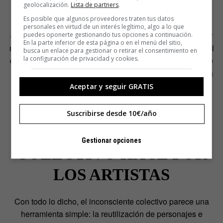
geolocalización.
Lista de partners
.
Hoy en Occidente vivimos sin la incertidumbre de que la
Es posible que algunos proveedores traten tus datos
peste o el hambre acaben con nosotros y nuestros seres
personales en virtud de un interés legítimo, algo a lo que
queridos. Ni siquiera la posibilidad de una guerra nuclear
puedes oponerte gestionando tus opciones a continuación.
En la parte inferior de esta página o en el menú del sitio,
nos espanta. Pero cada persona lucha por su bienestar, el
busca un enlace para gestionar o retirar el consentimiento en
la configuración de privacidad y cookies.
de su familia y el de los amigos. El gran público no quiere
recibir una enseñanza moral: no huye de la vida real para
encontrarse con la vida en la ficción.
Aceptar y seguir GRATIS
LO QUE EL
Suscribirse desde 10€/año
INCONSCIENTE
Gestionar opciones
COLECTIVO HACE POR
LOS ARTISTAS
Con todo lo dicho, el inconsciente colectivo parece una
herramienta simple: la reutilización de personajes e