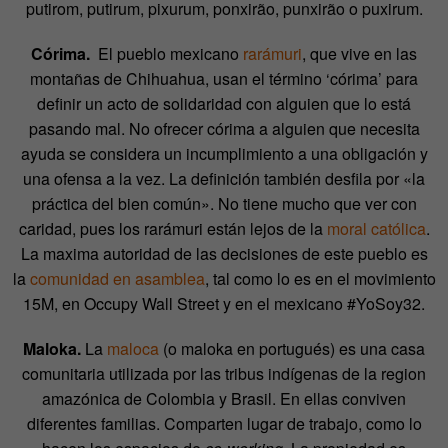
putirom, putirum, pixurum,
ponxirão, punxirão o puxirum.
Córima.
El pueblo mexicano
rarámuri
, que vive en las
montañas de Chihuahua, usan el término ‘córima’ para
definir un acto de solidaridad con alguien que lo está
pasando mal. No ofrecer córima a alguien que necesita
ayuda se considera un incumplimiento a una obligación y
una ofensa a la vez. La definición también desfila por «la
práctica del bien común». No tiene mucho que ver con
caridad, pues los rarámuri están lejos de la
moral católica
.
La maxima autoridad de las decisiones de este pueblo es
la
comunidad en asamblea
, tal como lo es en el movimiento
15M, en Occupy Wall Street y en el mexicano #YoSoy32.
Maloka.
La
maloca
(o maloka en portugués) es una casa
comunitaria utilizada por las tribus indígenas de la region
amazónica de Colombia y Brasil. En ellas conviven
diferentes familias. Comparten lugar de trabajo, como lo