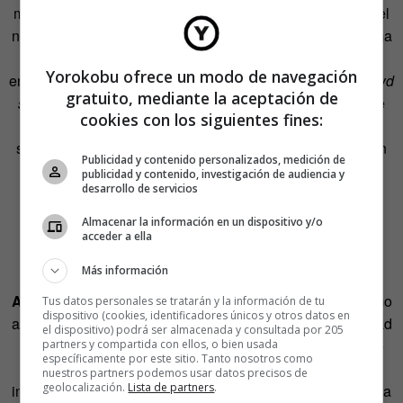
mecanismo ancestral de trabajo colectivo muy común en el
norte de Perú y Ecuador. El objetivo común está por encima
de cualquier beneficio individual. La colaboración por
Yorokobu ofrece un modo de navegación
encima de la competición.
Commons economy
100%+
crowd
gratuito, mediante la aceptación de
sourcing
, vaya. No es casualidad que
Cultura Senda
, que
cookies con los siguientes fines:
trabaja con la cultura de red, realizase recientemente un
seminario en Quito llamado
Open Minga
. La minga, según
Publicidad y contenido personalizados, medición de
el texto de Cultura Senda, «implica el desafío de superar
publicidad y contenido, investigación de audiencia y
desarrollo de servicios
egoísmos, protagonismos, desconfianzas, prejuicios y
envidias; males que regularmente acechan al trabajo
Almacenar la información en un dispositivo y/o
colectivo y a la movilización social». Además «implica
acceder a ella
aprender a escuchar y obedecer proponiendo».
Más información
Ayni.
El
ayni
es un término con un significado muy próximo
Tus datos personales se tratarán y la información de tu
dispositivo (cookies, identificadores únicos y otros datos en
a la minga que define un sistema de trabajo de reciprocidad
el dispositivo) podrá ser almacenada y consultada por 205
familiar entre los miembros del
ayllu
(una comunidad que
partners y compartida con ellos, o bien usada
específicamente por este sitio. Tanto nosotros como
trabaja con propiedad colectiva). Lo más común es
nuestros partners podemos usar datos precisos de
geolocalización.
Lista de partners
.
intercambiar trabajos en labores agrícolas, pastoreo, cocina