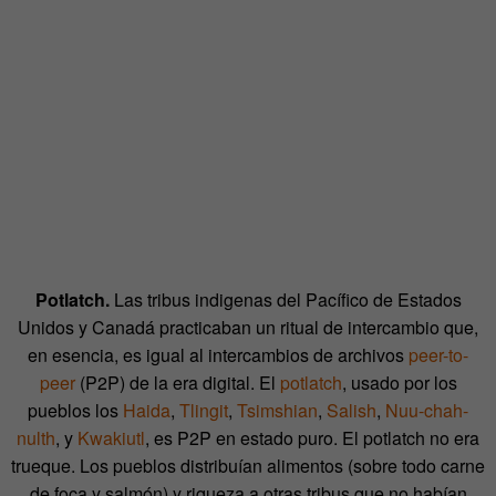
Potlatch.
Las tribus indigenas del Pacífico de Estados
Unidos y Canadá practicaban un ritual de intercambio que,
en esencia, es igual al intercambios de archivos
peer-to-
peer
(P2P) de la era digital. El
potlatch
, usado por los
pueblos los
Haida
,
Tlingit
,
Ts
imshian
,
Salish
,
Nuu-chah-
nulth
, y
Kwakiutl
, es P2P en estado puro. El potlatch no era
trueque. Los pueblos distribuían alimentos (sobre todo carne
de foca y salmón) y riqueza a otras tribus que no habían