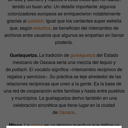
tenido un buen año. Un detalle importante: algunos
colonizadores europeos se enriquecieron notablemente
gracias al
potlatch
. Igual que los cantantes super estrella
que, según
estudios
, se benefician del intercambio de
archivos entre usuarios que algunos se empeñan en llamar
piratería.
Guelaquetza.
La tradición de
guelaguetza
del Estado
mexicano de Oaxaca sería una mezcla del
tequio
y
de
potlach
. El vocablo significa «intercambio recíproco de
regalos y servicios». Su práctica se teje alrededor de las
relaciones recíprocas que unen a la gente. Es la base de
una red de cooperación entre familias y hasta entre pueblos
y municipios. La guelaguetza derivo también en una
celebración sincrética que tiene lugar en la ciudad
de
Oaxaca
.
Minga.
La
minga
es un término quechua que define un