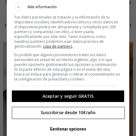
Universidad Roosevelt,
tras analizar cuatro estudios
sobre
Más información
motivación en empleados en un espacio de tiempo que
abarcaba 46 años, descubrió que el factor que más se
Tus datos personales se tratarán y la información de tu
dispositivo (cookies, identificadores únicos y otros datos en
repetía en todos a la hora de valorar una buena motivación
el dispositivo) podrá ser almacenada y consultada por 205
fue:
«
pleno reconocimiento del trabajo hecho
»
.
partners y compartida con ellos, o bien usada
específicamente por este sitio. Tanto nosotros como
nuestros partners podemos usar datos precisos de
geolocalización.
Lista de partners
.
Es posible que algunos proveedores traten tus datos
personales en virtud de un interés legítimo, algo a lo que
puedes oponerte gestionando tus opciones a continuación.
En la parte inferior de esta página o en el menú del sitio,
busca un enlace para gestionar o retirar el consentimiento en
la configuración de privacidad y cookies.
Aceptar y seguir GRATIS
Suscribirse desde 10€/año
Gestionar opciones