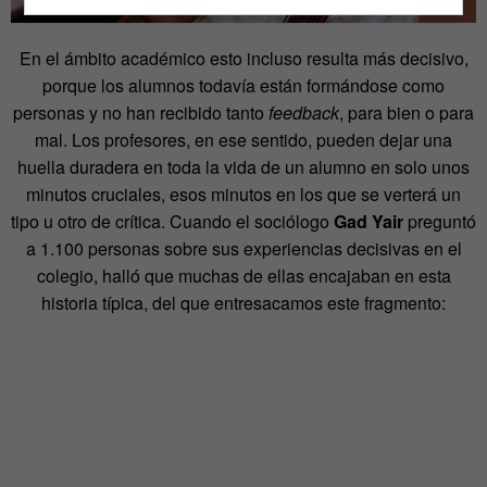
En el ámbito académico esto incluso resulta más decisivo,
porque los alumnos todavía están formándose como
personas y no han recibido tanto
feedback
, para bien o para
mal. Los profesores, en ese sentido, pueden dejar una
huella duradera en toda la vida de un alumno en solo unos
minutos cruciales, esos minutos en los que se verterá un
tipo u otro de crítica. Cuando el sociólogo
Gad Yair
preguntó
a 1.100 personas sobre sus experiencias decisivas en el
colegio, halló que muchas de ellas encajaban en esta
historia típica, del que entresacamos este fragmento: