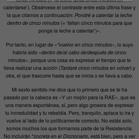
calentarse’). Obsérvese el contraste entre esta última frase y
la que citamos a continuación:
Pondré a calentar la leche
dentro de cinco minutos
(= ‘faltan cinco minutos para que
ponga la leche a calentar’)».
Por tanto, en lugar de
«*vuelvo en cinco minutos
», lo suyo
habría sido «
dentro de/al cabo de/después de
cinco
minutos», porque una cosa es expresar el tiempo que te
lleva realizar una acción (
Tardaré cinco minutos en volver
) y
otra, el que trascurre hasta que se inicia o se lleva a cabo.
Mi sexto sentido me dice que lo primero que se te ha
pasado por la cabeza es «Y un mojón para la RAE», que es
una manera espontánea, sí, pero algo grosera de expresar
tu incredulidad y tu rebeldía. Pero, tranquilo, aplaca tu ira y
vuelve al lado de lo políticamente correcto. No estás solo,
somos muchos los que formamos parte de la Resistencia.
No incluirán *
cocreta
en el
Diccionario,
está bien, pero a ver