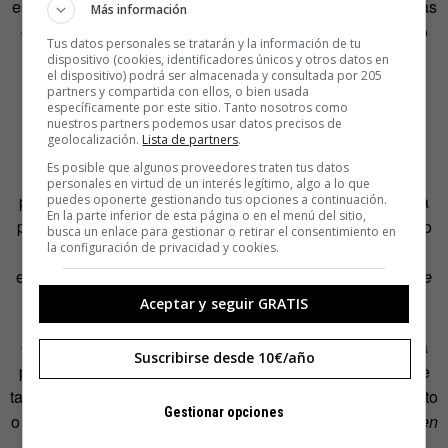
ese cartelito que tantas veces vemos colgado en ventanillas
Más información
o en televisión para advertirnos de que llega un buen rato
Tus datos personales se tratarán y la información de tu
de publicidad. ¿Y por qué? Pues eso mismo me he
dispositivo (cookies, identificadores únicos y otros datos en
el dispositivo) podrá ser almacenada y consultada por 205
preguntado yo, y esta es la respuesta que me han dado
partners y compartida con ellos, o bien usada
desde la Academia:
específicamente por este sitio. Tanto nosotros como
nuestros partners podemos usar datos precisos de
geolocalización.
Lista de partners
.
«Tal como se explica en el
Diccionario panhispánico de
Es posible que algunos proveedores traten tus datos
dudas
(RAE y ASALE, 2010;
s/v
dentro
, 4), el uso de la
personales en virtud de un interés legítimo, algo a lo que
preposición
en
para introducir el lapso de tiempo que falta
puedes oponerte gestionando tus opciones a continuación.
En la parte inferior de esta página o en el menú del sitio,
para que algo suceda ha sido tomado del inglés (
in
), por lo
busca un enlace para gestionar o retirar el consentimiento en
la configuración de privacidad y cookies.
que se desaconseja pese a su extensión. En su lugar, se
emplea en español la locución
dentro de: Vuelvo dentro de
cinco minutos».
Aceptar y seguir GRATIS
«En nuestro idioma, un lapso de tiempo introducido por la
Suscribirse desde 10€/año
preposición
en
puede interpretarse como el tiempo que se
tarda en realizar una acción o en que se produzca un evento
Gestionar opciones
o en llegar a un determinado estado:
La leche se calienta en
cinco minutos
(= ‘la leche tarda cinco minutos en