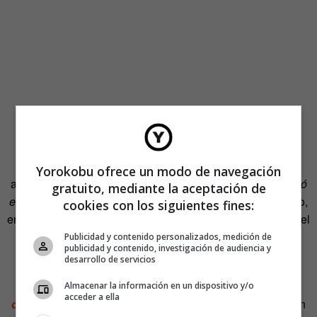
Según la
Gramática
de la RAE, esta
preposición
«manifiesta ubicación, bien espacial (
en el cajón, en
Venezuela
), bien temporal (
en verano, en 1983
). Indica,
Yorokobu ofrece un modo de navegación
asimismo, el término de un movimiento o un proceso (
Entró
gratuito, mediante la aceptación de
en el salón; Se convirtió en un monstruo
); lapsos de tiempo,
cookies con los siguientes fines:
en equivalencia con
a lo largo de
(
lo logrado en un año
), y el
tiempo que se tarda en alcanzar algo (
En doce horas lo
Publicidad y contenido personalizados, medición de
publicidad y contenido, investigación de audiencia y
termino
)».
desarrollo de servicios
Lo que
no recomienda es el uso de
en
sustituyendo a
Almacenar la información en un dispositivo y/o
acceder a ella
dentro de
,
después de
o
al cabo de
,
que sería lo suyo en