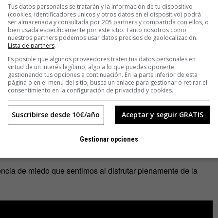
a voz, él dice
Tus datos personales se tratarán y la información de tu dispositivo
(cookies, identificadores únicos y otros datos en el dispositivo) podrá
la voz del mar.
ser almacenada y consultada por 205 partners y compartida con ellos, o
Y esa voz
bien usada específicamente por este sitio. Tanto nosotros como
nuestros partners podemos usar datos precisos de geolocalización.
la voz de Dios.
Lista de partners
.
Es posible que algunos proveedores traten tus datos personales en
virtud de un interés legítimo, algo a lo que puedes oponerte
gestionando tus opciones a continuación. En la parte inferior de esta
página o en el menú del sitio, busca un enlace para gestionar o retirar el
consentimiento en la configuración de privacidad y cookies.
gs
Suscribirse desde 10€/año
Aceptar y seguir GRATIS
Gestionar opciones
 recitado por él mismo.
encia de miedo que sentimos al disfrutar plenamente de la