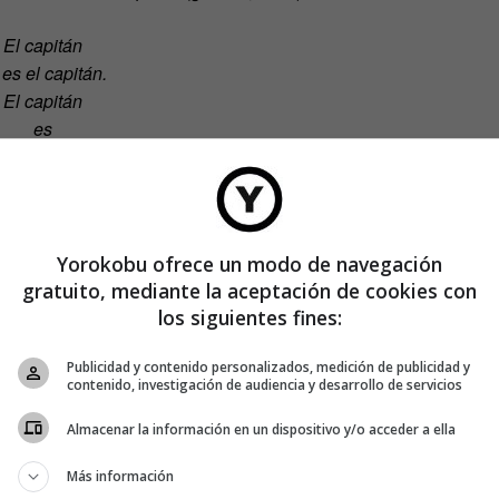
El capitán
 es el capitán.
El capitán
es
el mar.
con este poema introduciendo su texto en el generador
inuaría una
inteligencia artificial
. El resultado ha sido este:
Yorokobu ofrece un modo de navegación
gratuito, mediante la aceptación de cookies con
El capitán
los siguientes fines:
 es el capitán.
El capitán
Publicidad y contenido personalizados, medición de publicidad y
es el nar.
contenido, investigación de audiencia y desarrollo de servicios
ar es el capitán
Almacenar la información en un dispositivo y/o acceder a ella
y tiene voz.
Más información