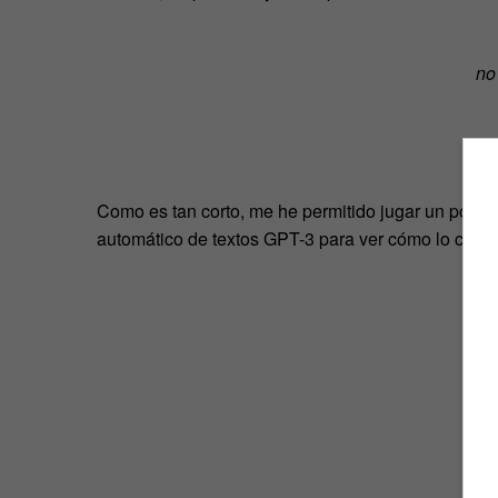
no
Como es tan corto, me he permitido jugar un poco 
automático de textos GPT-3 para ver cómo lo cont
no
El m