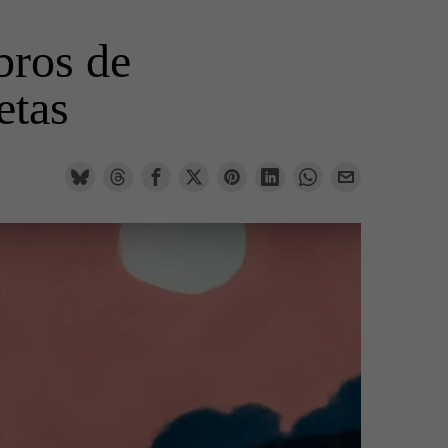
bros de
etas