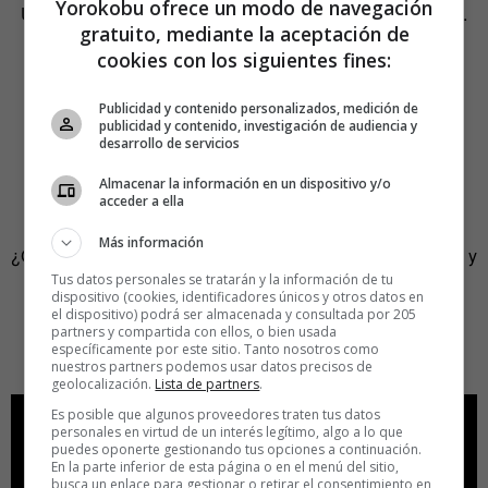
Yorokobu ofrece un modo de navegación
Un buen anuncio que aborda una temática muy candente.
gratuito, mediante la aceptación de
cookies con los siguientes fines:
Questionable
Laws
se centra en el debate sobre la
legalización del cannabis. Dura 1:20.
Publicidad y contenido personalizados, medición de
publicidad y contenido, investigación de audiencia y
https://youtu.be/-mMhnsRr2H8
desarrollo de servicios
Almacenar la información en un dispositivo y/o
5.-¡De locos!
acceder a ella
Más información
¿Cómo representar la combinación de buen trabajo a corto y
Tus datos personales se tratarán y la información de tu
largo plazo?
dispositivo (cookies, identificadores únicos y otros datos en
el dispositivo) podrá ser almacenada y consultada por 205
Este jugador de bolos lo consigue en apenas treinta
partners y compartida con ellos, o bien usada
específicamente por este sitio. Tanto nosotros como
segundos con esta sorprendente jugada.
nuestros partners podemos usar datos precisos de
geolocalización.
Lista de partners
.
Es posible que algunos proveedores traten tus datos
personales en virtud de un interés legítimo, algo a lo que
puedes oponerte gestionando tus opciones a continuación.
En la parte inferior de esta página o en el menú del sitio,
busca un enlace para gestionar o retirar el consentimiento en