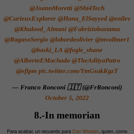
@JoannMoretti
@Shi4Tech
@CurieuxExplorer
@Hana_ElSayyed
@enilev
@Khulood_Almani
@Fabriziobustama
@RagusoSergio
@labordeolivier
@mvollmer1
@baski_LA
@fogle_shane
@AlbertoEMachado
@TheAdityaPatro
@efipm
pic.twitter.com/YmGsakKgzT
— Franco Ronconi 🇮🇹 (@FrRonconi)
October 5, 2022
8.-In memorian
Para acabar, un recuerdo para
Dan Wieden
, quien, como