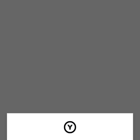
4.-¡Lega-legalización!