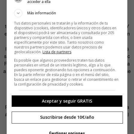
MENTAL
acceder a ella
Más información
«En muchos momentos los libros, escribirlos pero sobre
Tus datos personales se tratarán y la información de tu
todo leerlos, me han ayudado a saber que no estoy solo. Y
dispositivo (cookies, identificadores únicos y otros datos en
el dispositivo) podrá ser almacenada y consultada por 205
eso es algo radical, subversivo, una línea de vida brutal, en
partners y compartida con ellos, o bien usada
un tiempo como este en que la soledad nos muerde
específicamente por este sitio. Tanto nosotros como
nuestros partners podemos usar datos precisos de
insistentemente los tobillos (y más arriba), y los problemas
geolocalización.
Lista de partners
.
se individualizan, se privatizan», reflexiona el escritor Isaac
Es posible que algunos proveedores traten tus datos
Rosa. «Leer (y escribir) me alivia, me repara y me consuela
personales en virtud de un interés legítimo, algo a lo que
puedes oponerte gestionando tus opciones a continuación.
a menudo; pero sobre todo me ayuda a saber que lo que me
En la parte inferior de esta página o en el menú del sitio,
pasa, lo que me duele, lo que temo, lo que deseo y no
busca un enlace para gestionar o retirar el consentimiento en
la configuración de privacidad y cookies.
consigo, lo que me obsesiona, lo que me aprieta y lo que
me rompe, no me pasa solo a mí, no estoy solo», añade.
Aceptar y seguir GRATIS
Rosa es uno de los escritores que participa en la campaña
#LibreríasdeGuardia, que ha puesto en marcha la Editorial
Suscribirse desde 10€/año
Planeta aprovechando que el 10 de octubre es el Día
Mundial de la Salud Mental. Además de una serie de
Gestionar opciones