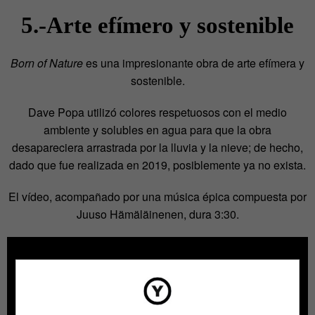
5.-Arte efímero y sostenible
Born of Nature
es una impresionante obra de arte efímera y
sostenible.
Dave Popa utilizó colores respetuosos con el medio
ambiente y solubles en agua para que la obra
desapareciera arrastrada por la lluvia y la nieve; de hecho,
dado que fue realizada en 2019, posiblemente ya no exista.
El vídeo, acompañado por una música épica compuesta por
Juuso Hämäläinenen, dura 3:30.