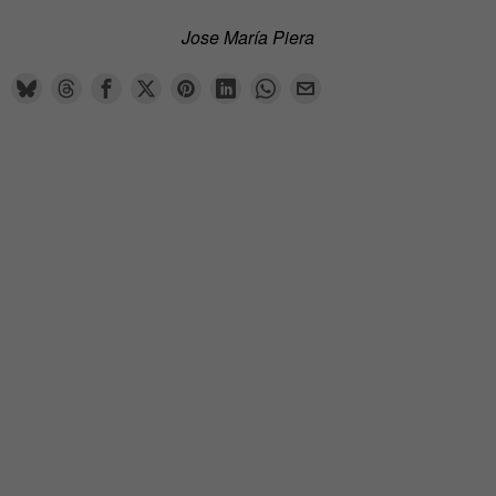
Jose Mar
í
a Piera