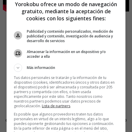
Yorokobu ofrece un modo de navegación
gratuito, mediante la aceptación de
cookies con los siguientes fines:
Publicidad y contenido personalizados, medición de
publicidad y contenido, investigación de audiencia y
desarrollo de servicios
Almacenar la información en un dispositivo y/o
acceder a ella
6.-Una pausa para la
Más información
publicidad
Tus datos personales se tratarán y la información de tu
dispositivo (cookies, identificadores únicos y otros datos en
el dispositivo) podrá ser almacenada y consultada por 205
Dos anuncios.
partners y compartida con ellos, o bien usada
específicamente por este sitio. Tanto nosotros como
nuestros partners podemos usar datos precisos de
El primero es el
making of
de un impresionante
spot
de
geolocalización.
Lista de partners
.
Emirates en el que colocaron a una azafata en la cúspide
Es posible que algunos proveedores traten tus datos
personales en virtud de un interés legítimo, algo a lo que
del edificio más alto del mundo. El vídeo explicando cómo
puedes oponerte gestionando tus opciones a continuación.
se hizo
Fly High
dura solo un minuto (gracias Nacho;
En la parte inferior de esta página o en el menú del sitio,