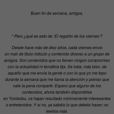
Buen fin de semana, amigos.
* Pero ¿qué es esto de ‘El regalito de los viernes’?
Desde hace más de diez años, cada viernes enví
o
un
mail
de t
í
tulo rid
ículo y contenido diverso a un grupo de
amigos. Son contenidos que no tienen ningún compromiso
con la actualidad ni temática fija. Se trata, más bien, de
aquello que me envía la gente o con lo que yo me topo
durante la semana que me llama la atención y pienso que
vale la pena compartir. Espero que alguno de los
contenidos, ahora también disponibles
en
Yorokobu
,
os
hayan resultado mínimamente interesantes
o entretenidos. Y si no, ya sab
é
is lo que deb
é
is hacer: no
leerlos más.