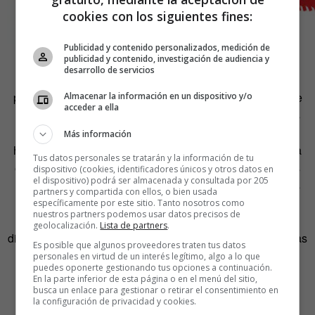
cookies con los siguientes fines:
Publicidad y contenido personalizados, medición de
Arthur Lochmann (LuisB)
publicidad y contenido, investigación de audiencia y
desarrollo de servicios
No es nostalgia, es un desengaño vital el que nos hace
plantearnos esos cambios que nos asustan más de lo que
Almacenar la información en un dispositivo y/o
acceder a ella
nos cuesta realizarlos. Tenemos la sensación de que nos
obligan a viajar en avión cuando lo que queremos es
Más información
hacerlo, como mucho, en tren, aunque lo que nos gustaría
Tus datos personales se tratarán y la información de tu
es ir en bicicleta o andando. Lochmann dice que «Somos
dispositivo (cookies, identificadores únicos y otros datos en
el dispositivo) podrá ser almacenada y consultada por 205
cada vez más, a lo largo de nuestras vidas modernas, los
partners y compartida con ellos, o bien usada
que cambiamos de manera radical de trayectoria. Muy a
específicamente por este sitio. Tanto nosotros como
nuestros partners podemos usar datos precisos de
menudo es para entrar en un oficio artesanal». Que se lo
geolocalización.
Lista de partners
.
digan a esas
personas que se han ido a pueblos
sin apenas
Es posible que algunos proveedores traten tus datos
vecinos a hacer quesos, mermeladas y miel.
personales en virtud de un interés legítimo, algo a lo que
puedes oponerte gestionando tus opciones a continuación.
En la parte inferior de esta página o en el menú del sitio,
Gracias al aprendizaje del trabajo artesanal, entre otras
busca un enlace para gestionar o retirar el consentimiento en
la configuración de privacidad y cookies.
cosas, empezó a ver los edificios como la suma de una