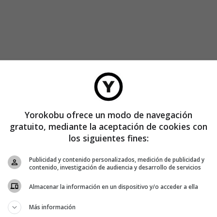
Yorokobu ofrece un modo de navegación
gratuito, mediante la aceptación de cookies con
los siguientes fines:
 pero en un futuro muy próximo podría ser más común de lo
Publicidad y contenido personalizados, medición de publicidad y
contenido, investigación de audiencia y desarrollo de servicios
Almacenar la información en un dispositivo y/o acceder a ella
 sido filmada paseando a su robot de Boston Dynamics modelo
Más información