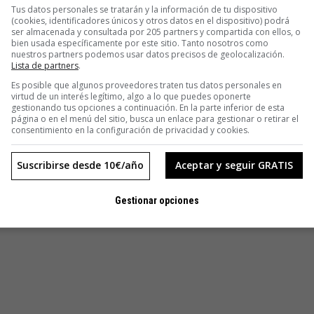
Tus datos personales se tratarán y la información de tu dispositivo
el vídeo dura apenas 1:15 (gracias, Óscar).
(cookies, identificadores únicos y otros datos en el dispositivo) podrá
ser almacenada y consultada por 205 partners y compartida con ellos, o
bien usada específicamente por este sitio. Tanto nosotros como
nuestros partners podemos usar datos precisos de geolocalización.
Lista de partners
.
Es posible que algunos proveedores traten tus datos personales en
virtud de un interés legítimo, algo a lo que puedes oponerte
gestionando tus opciones a continuación. En la parte inferior de esta
página o en el menú del sitio, busca un enlace para gestionar o retirar el
consentimiento en la configuración de privacidad y cookies.
Suscribirse desde 10€/año
Aceptar y seguir GRATIS
Gestionar opciones