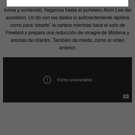
Sin movernos del este de Europa, al menos en cuanto a
forma y contenido, llegamos hasta el puñetero Alvin Lee del
acordeón. Un tío con los dedos lo suficientemente rápidos
como para ‘sisarte’ la cartera mientras hace el solo de
Freebird y prepara una reducción de vinagre de Módena y
aromas de cilantro. También da miedo, como el vídeo
anterior.