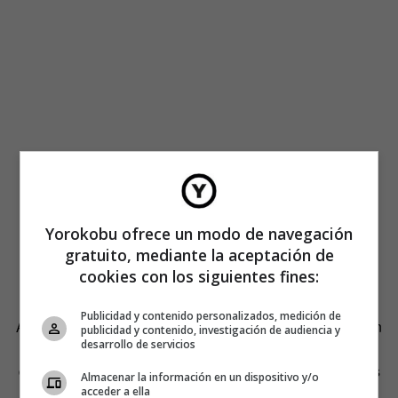
Yorokobu ofrece un modo de navegación
gratuito, mediante la aceptación de
cookies con los siguientes fines:
Publicidad y contenido personalizados, medición de
Algo de música para desengrasar. Hay algo en Rusia y en
publicidad y contenido, investigación de audiencia y
desarrollo de servicios
la estética que se proyecta en todo el material que llega
desde allí que inquieta. Inquieta como dos matones rusos
Almacenar la información en un dispositivo y/o
en la puerta del prostíbulo que frecuente Putin, es decir,
acceder a ella