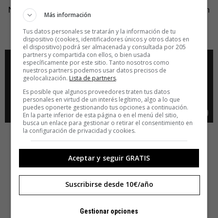
Nivel Bilbao elevado a 10. Ya con el nombre de la canción
Más información
uno se pone en alerta:
Let the music fuck you
. Luego el
Tus datos personales se tratarán y la información de tu
vídeo está muy bien. Desasosegantemente bien.
dispositivo (cookies, identificadores únicos y otros datos en
el dispositivo) podrá ser almacenada y consultada por 205
partners y compartida con ellos, o bien usada
específicamente por este sitio. Tanto nosotros como
nuestros partners podemos usar datos precisos de
geolocalización.
Lista de partners
.
Es posible que algunos proveedores traten tus datos
personales en virtud de un interés legítimo, algo a lo que
puedes oponerte gestionando tus opciones a continuación.
En la parte inferior de esta página o en el menú del sitio,
busca un enlace para gestionar o retirar el consentimiento en
la configuración de privacidad y cookies.
Aceptar y seguir GRATIS
Suscribirse desde 10€/año
Gestionar opciones