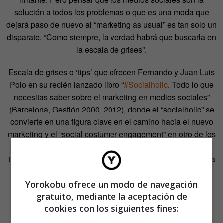
solución a todos los problemas o que es una moda que
dejará paso de nuevo al “marketing as usual” es tan solo un
disparate. “Como siempre, la verdad habrá que buscarla en
la escala de grises”.
Escala de grises o ‘tips’ que ofrecen Fernando y Juan Luis
Polo en su recién lanzado libro “
#Socialholic
. Todo lo que
necesitas saber sobre el marketing en medios sociales”
(Barcelona, Gestión 2000, 2012), donde el “socialholic” se
convierte en una figura clave en el camino hacia el nuevo
marketing y el “social costumer engagement” en otro de los
protagonistas, donde cada vez más se está dando un
trasvase de inversión desde la publicidad tradicional hacia
el “social media”.
Yorokobu ofrece un modo de navegación
La frase que hay que tener en cuenta por todos los
gratuito, mediante la aceptación de
implicados sería: “mi opinión cuenta y tu opinión me
cookies con los siguientes fines:
importa”. El consumidor social es ya la norma y la