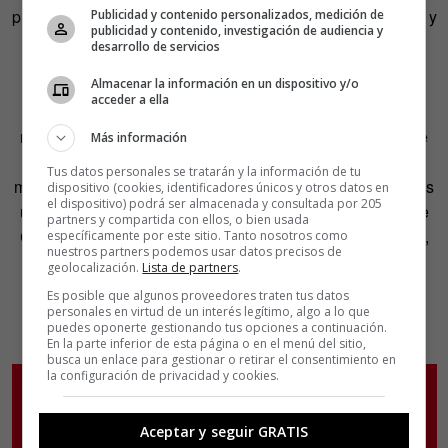
prescripción una de sus herramientas; los activos digitales y
Publicidad y contenido personalizados, medición de
publicidad y contenido, investigación de audiencia y
todos los datos que generan son la clave del nuevo
desarrollo de servicios
marketing.
Almacenar la información en un dispositivo y/o
acceder a ella
Visto el panorama, hagamos todos los “upgrades” que
necesitemos, pero no olvidemos hacer uso de lo mejor de
Más información
cada medio, off y online. Al final, “el poder expansivo del
Tus datos personales se tratarán y la información de tu
mundo 2.0 es más potente a la vez que económico, pero es
dispositivo (cookies, identificadores únicos y otros datos en
el dispositivo) podrá ser almacenada y consultada por 205
un reflejo de la vida 1.0”, afirma Andy Stalman, director de
partners y compartida con ellos, o bien usada
Cato Partners España. Vamos, según afirman los autores,
específicamente por este sitio. Tanto nosotros como
nuestros partners podemos usar datos precisos de
“hacia la integración biónica del hombre máquina”.
geolocalización.
Lista de partners
.
Es posible que algunos proveedores traten tus datos
Inma Flor, responsable Departamento de Redacción y
personales en virtud de un interés legítimo, algo a lo que
puedes oponerte gestionando tus opciones a continuación.
Comunicación Online del IED Madrid
En la parte inferior de esta página o en el menú del sitio,
busca un enlace para gestionar o retirar el consentimiento en
la configuración de privacidad y cookies.
Aceptar y seguir GRATIS