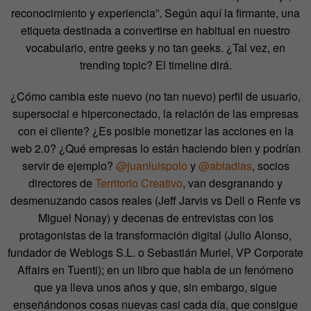
reconocimiento y experiencia”. Según aquí la firmante, una
etiqueta destinada a convertirse en habitual en nuestro
vocabulario, entre geeks y no tan geeks. ¿Tal vez, en
trending topic? El timeline dirá.
¿Cómo cambia este nuevo (no tan nuevo) perfil de usuario,
supersocial e hiperconectado, la relación de las empresas
con el cliente? ¿Es posible monetizar las acciones en la
web 2.0? ¿Qué empresas lo están haciendo bien y podrían
servir de ejemplo?
@juanluispolo
y
@abladias
, socios
directores de
Territorio Creativo
, van desgranando y
desmenuzando casos reales (Jeff Jarvis vs Dell o Renfe vs
Miguel Nonay) y decenas de entrevistas con los
protagonistas de la transformación digital (Julio Alonso,
fundador de Weblogs S.L. o Sebastián Muriel, VP Corporate
Affairs en Tuenti); en un libro que habla de un fenómeno
que ya lleva unos años y que, sin embargo, sigue
enseñándonos cosas nuevas casi cada día, que consigue