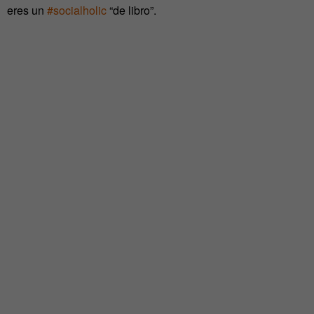
eres un
#socialholic
“de libro”.