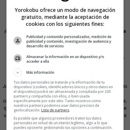
saber qué demonios le pasaba. Decía que yo no había
Yorokobu ofrece un modo de navegación
acudido a la cita en el hotel Costorphine en el sur de la
gratuito, mediante la aceptación de
ciudad y que la clienta estaba furiosa (!!!).
cookies con los siguientes fines:
¡Glups! Pero entonces…
¿Con quién me había ido yo a la
Publicidad y contenido personalizados, medición de
cama?
publicidad y contenido, investigación de audiencia y
desarrollo de servicios
Mi mujer, que había puesto el dinero para obtener mi
Almacenar la información en un dispositivo y/o
acreditación oficial de
Guys4Hire
, no se tragó la historia y
acceder a ella
pensó que no quería darle su parte. Creo que fue la gota
que colmó el vaso y pidió el divorcio.
Más información
Tus datos personales se tratarán y la información de tu
Juro que no cobré ni una libra esterlina por mis servicios. No
dispositivo (cookies, identificadores únicos y otros datos en
el dispositivo) podrá ser almacenada y consultada por 205
fui capaz de tomar uno solo de los billetes de aquella
partners y compartida con ellos, o bien usada
cartera (la Reina Isabel me miraba desde cada uno de ellos,
específicamente por este sitio. Tanto nosotros como
nuestros partners podemos usar datos precisos de
igual que desde la pared). Pero mentiría si dijera que no fue
geolocalización.
Lista de partners
.
una experiencia fantástica y que no recuerdo a esa pelirroja
Es posible que algunos proveedores traten tus datos
cada noche de otoño… Soy un romántico,
¿qué le voy a
personales en virtud de un interés legítimo, algo a lo que
puedes oponerte gestionando tus opciones a continuación.
hacer?