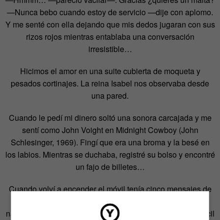
—Nunca bebo cuando estoy de servicio —dije con aplomo.
Y me senté con ella dejando que mis dedos jugaran con sus
rizos rojos mientras entablaba una conversación
irresistible…
Hicimos el amor en una suite cubierta de moqueta y
pesados cortinajes. La reina Isabel nos observaba desde
una pared.
Cuando le pedí mi dinero soltó una sonora carcajada y me
sentí como John Voight en Midnight Cowboy (John
Schlesinger, 1969). Fingí que era una broma y la besé en
los labios. Mientras se duchaba, registré su bolso y encontré
un fajo de billetes…
Cuando volví a encender el móvil tenía cinco mensajes de
Steve. Estaba histérico, lo que sumado a su gangosidad
natural y a su acento de la campiña inglesa hacía muy difícil