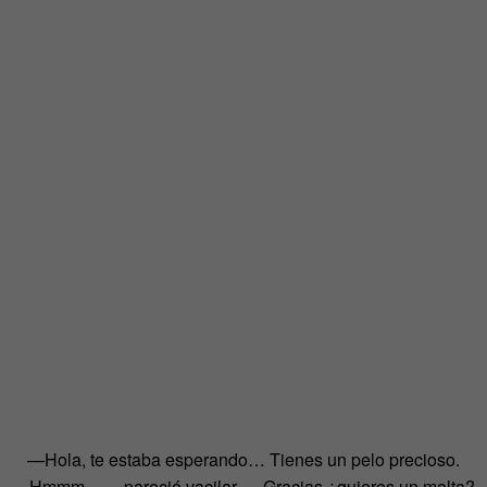
—Hola, te estaba esperando… Tienes un pelo precioso.
—Hmmm… —pareció vacilar—. Gracias ¿quieres un malta?