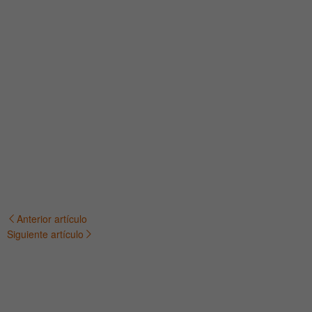
Anterior artículo
Navegación
Siguiente artículo
de
entradas