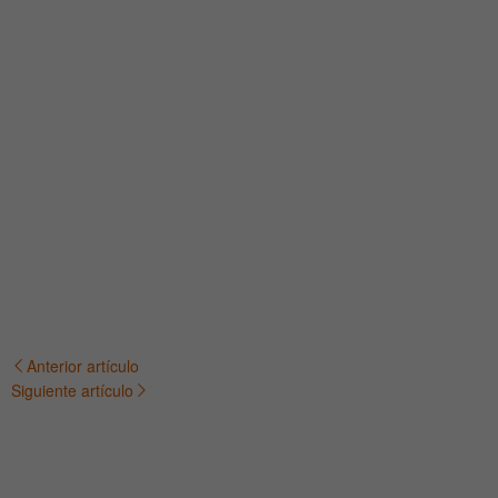
Anterior artículo
Navegación
Siguiente artículo
de
entradas