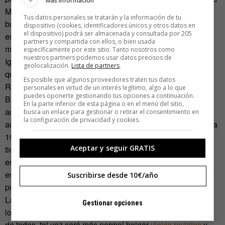
Más información
Música José Carlos Gosálvez sabe de músicos que han
Tus datos personales se tratarán y la información de tu
buscado en el extranjero y a gran coste materiales que
dispositivo (cookies, identificadores únicos y otros datos en
el dispositivo) podrá ser almacenada y consultada por 205
estaban disponibles y catalogados en el centro, a pocos
partners y compartida con ellos, o bien usada
metros de su casa.
específicamente por este sitio. Tanto nosotros como
nuestros partners podemos usar datos precisos de
Igualmente, los responsables del único programa de radio
geolocalización.
Lista de partners
.
que pincha hoy discos de pizarra,
Melodías Pizarras
de
Es posible que algunos proveedores traten tus datos
Radio 3, confiesan que jamás han acudido al fondo de la
personales en virtud de un interés legítimo, algo a lo que
puedes oponerte gestionando tus opciones a continuación.
Biblioteca, tal vez escarmentados por las trabas para
En la parte inferior de esta página o en el menú del sitio,
acceder a los archivos de RNE. La Biblioteca se ha
busca un enlace para gestionar o retirar el consentimiento en
la configuración de privacidad y cookies.
autolimitado a grabaciones de dominio público, anteriores a
1956, por prudencia con las entidades de gestión. Pero
Aceptar y seguir GRATIS
tiene un océano de vinilo pendiente de digitalizar que
enmendaría la escasez de música culta contemporánea
española en internet y daría acceso a un fondo que solo se
Suscribirse desde 10€/año
puede consumir presentándose en la capital.
La Bilblioteca Nacional no son solo libros incunables y
Gestionar opciones
lomos de tinta. Ahora que se abren las puertas al almacén
de todos, tal vez será más normal hojear
viejas revistas
y