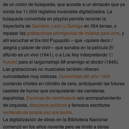
de un motor de búsqueda, que accede a un almacén que ya
ronda los 11.000 registros musicales digitalizados. La
búsqueda convertida en playlist permite recorrer la
trayectoria de
Quintero, León y Quiroga
en 354 temas, o
repasar las
grabaciones primigenias de música para cine
, y
allí escuchar el fox-trot Pupupídú – que «quiere decir /
alegría y placer de vivir»- que sonaba en la película
El
difunto es un vivo
(1941), o a Los Xey interpretando
El
Kurukú
para el largometraje
Mi enemigo el doctor
(1945).
Las grabaciones no musicales también ofrecen
curiosidades muy vistosas.
Humoristas del año 1900
contando chistes en cilindro de cera, anticipando las futuras
casetes de humor que conquistarán las carreteras
españolas.
Escenas de ventriloquía
con acompañamiento
de orquesta,
discursos políticos
y famosos escritores
recitando de propia voz sus textos.
La digitalización de obras en la Biblioteca Nacional
comenzó en los años noventa pero se limitó a obras